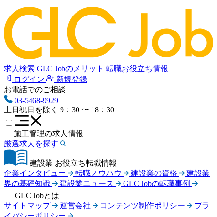
求人検索
GLC Jobのメリット
転職お役立ち情報
ログイン
新規登録
お電話でのご相談
03-5468-9929
土日祝日を除く
9：30 〜 18：30
施工管理の求人情報
厳選求人を探す
建設業 お役立ち転職情報
企業インタビュー
転職ノウハウ
建設業の資格
建設業
界の基礎知識
建設業ニュース
GLC Jobの転職事例
GLC Jobとは
サイトマップ
運営会社
コンテンツ制作ポリシー
プラ
イバシーポリシー