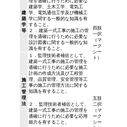
理を適確に行うために必要な
建築学、土木工学、電気工
建
学、電気通信工学及び機械工
築
学に関する一般的な知識を有
学
すること。
四肢
等
２ ．建築一式工事の施工の管
一択
理を適確に行うために必要な
（マ
設計図書に関する一般的な知
ーク
識を有すること。
シー
１．
監理技術者補佐として、
ト）
建築一式工事の施工の管理を
適確に行うために必要な施工
計画の作成方法及び工程管
理、品質管理、安全管理等工
施
事の施工の管理方法に関する
工
知識を有すること。
管
理
五肢
法
２ ．監理技術者補佐として、
二択
建築一式工事の施工の管理を
（マ
適確に行うために必要な応用
ーク
能力を有すること。
シー