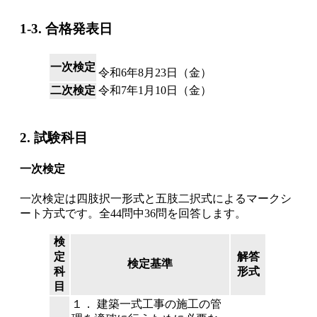
1-3. 合格発表日
一次検定
令和6年8月23日（金）
二次検定
令和7年1月10日（金）
2. 試験科目
一次検定
一次検定は四肢択一形式と五肢二択式によるマークシ
ート方式です。全44問中36問を回答します。
検
定
解答
検定基準
科
形式
目
１． 建築一式工事の施工の管