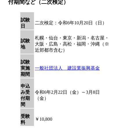
付期間など（二次検定）
試験
二次検定：令和6年10月20日（日）
日
札幌・仙台・東京・新潟・名古屋・
試験
大阪・広島・高松・福岡・沖縄（※
地
近郊都市含む）
試験
実施
一般社団法人 建設業振興基金
期間
申込
み受
令和6年2月22日（金）～3月8日
付期
（金）
間
受験
￥10,800
料