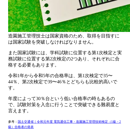
造園施工管理技士は国家資格のため、取得を目指すに
は国家試験を突破しなければなりません。
また国家試験には、
学科試験に位置する第1次検定と実
務試験に位置する第2次検定
の2つあり、それぞれに合
格する必要もあります。
令和1年から令和5年の合格率は、
第1次検定で35〜
44％、第2次検定で39〜46％とどちらも比較的高い
で
す。
年度によって30％台という
低い合格率の時もあるの
で、試験対策を入念に行うことで突破できる難易度
と
言えます。
参考：
国土交通省｜令和元年度 電気通信工事・造園施工管理技術検定（1級・2
級）合格者の発表