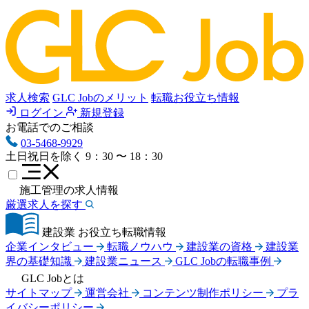
求人検索
GLC Jobのメリット
転職お役立ち情報
ログイン
新規登録
お電話でのご相談
03-5468-9929
土日祝日を除く
9：30 〜 18：30
施工管理の求人情報
厳選求人を探す
建設業 お役立ち転職情報
企業インタビュー
転職ノウハウ
建設業の資格
建設業
界の基礎知識
建設業ニュース
GLC Jobの転職事例
GLC Jobとは
サイトマップ
運営会社
コンテンツ制作ポリシー
プラ
イバシーポリシー