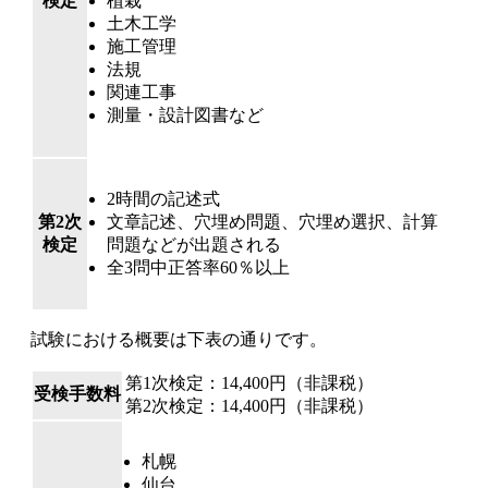
検定
植栽
土木工学
施工管理
法規
関連工事
測量・設計図書など
2時間の記述式
第2次
文章記述、穴埋め問題、穴埋め選択、計算
検定
問題などが出題される
全3問中正答率60％以上
試験における概要は下表の通りです。
第1次検定：14,400円（非課税）
受検手数料
第2次検定：14,400円（非課税）
札幌
仙台