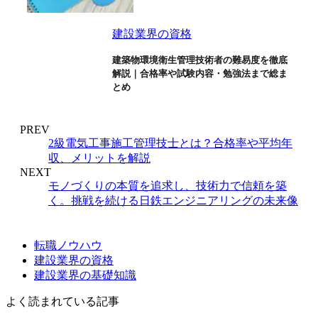
建設業界の資格
建築物環境衛生管理技術者の難易度を徹底
解説｜合格率や試験内容・勉強法まで総ま
とめ
PREV
2級電気工事施工管理技士とは？合格率や平均年
収、メリットを解説
NEXT
モノづくりの本質を追求し、技術力で信頼を築
く。挑戦を続ける日鉄エンジニアリングの未来像
転職ノウハウ
建設業界の資格
建設業界の基礎知識
よく読まれている記事