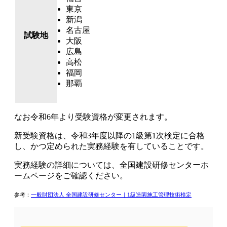
東京
新潟
名古屋
試験地
大阪
広島
高松
福岡
那覇
なお令和6年より受験資格が変更されます。
新受験資格は、
令和3年度以降の1級第1次検定に合格
し、かつ定められた実務経験を有している
ことです。
実務経験の詳細については、全国建設研修センターホ
ームページをご確認ください。
参考：
一般財団法人 全国建設研修センター｜1級造園施工管理技術検定