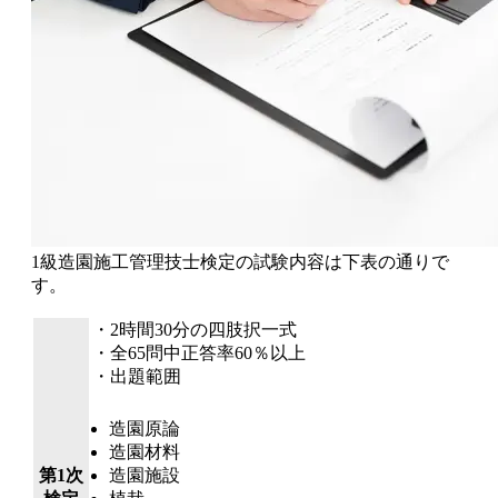
1級造園施工管理技士検定の試験内容は下表の通りで
す。
・2時間30分の四肢択一式
・全65問中正答率60％以上
・出題範囲
造園原論
造園材料
第1次
造園施設