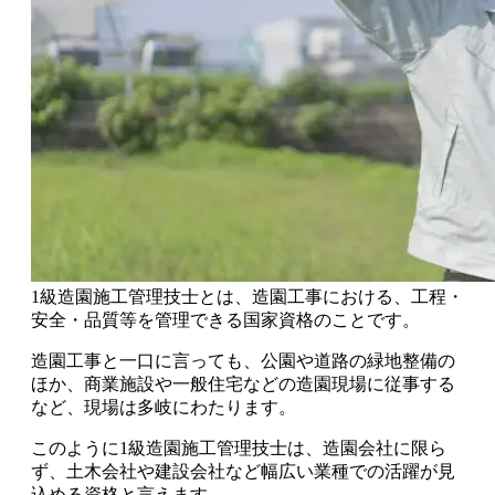
1級造園施工管理技士とは、造園工事における、工程・
安全・品質等を管理できる国家資格のこと
です。
造園工事と一口に言っても、
公園や道路の緑地整備の
ほか、商業施設や一般住宅などの造園現場に従事する
など、現場は多岐
にわたります。
このように1級造園施工管理技士は、
造園会社に限ら
ず、土木会社や建設会社など幅広い業種での活躍が見
込める
資格と言えます。