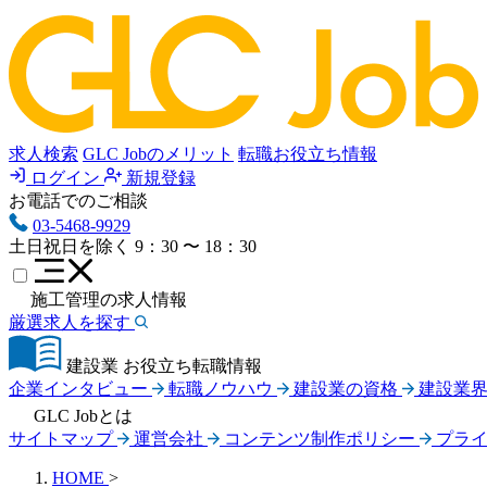
求人検索
GLC Jobのメリット
転職お役立ち情報
ログイン
新規登録
お電話でのご相談
03-5468-9929
土日祝日を除く
9：30 〜 18：30
施工管理の求人情報
厳選求人を探す
建設業 お役立ち転職情報
企業インタビュー
転職ノウハウ
建設業の資格
建設業
GLC Jobとは
サイトマップ
運営会社
コンテンツ制作ポリシー
プラ
HOME
>