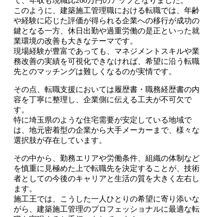
て、年収も現職比260万円のアップとなりました。
このように、建築施工管理職における転職では、年齢
や経験に応じた評価が得られる企業への移行が成功の
鍵となる一方、休日出勤や過重労働の是正といった就
業環境の改善も大きなテーマです。
現場経験が豊富であっても、マネジメントスキルや業
務改善の実績を可視化できなければ、希望に沿う転職
先とのマッチングは難しくなるのが実情です。
その点、転職支援においては履歴書・職務経歴書の内
容を丁寧に整理し、企業側に伝える工夫が不可欠で
す。
特に埼玉県のような住宅需要が安定している地域で
は、地元密着型の企業から大手メーカーまで、様々な
選択肢が存在しています。
その中から、勤務エリアや労働条件、組織の体制など
を慎重に見極めた上で転職先を決定することが、技術
者としての今後のキャリアと生活の質を大きく左右し
ます。
施工王では、こうした一人ひとりの希望に寄り添いな
がら、建築施工管理のプロフェッショナルに最適な転