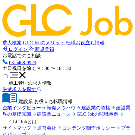
求人検索
GLC Jobのメリット
転職お役立ち情報
ログイン
新規登録
お電話でのご相談
03-5468-9929
土日祝日を除く
9：30 〜 18：30
施工管理の求人情報
厳選求人を探す
建設業 お役立ち転職情報
企業インタビュー
転職ノウハウ
建設業の資格
建設業
界の基礎知識
建設業ニュース
GLC Jobの転職事例
GLC Jobとは
サイトマップ
運営会社
コンテンツ制作ポリシー
プラ
イバシーポリシー