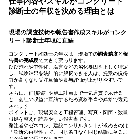
仕事内容やスキルがコンクリート
診断士の年収を決める理由とは
現場の調査技術や報告書作成スキルがコンク
リート診断士年収に直結
コンクリート診断士の年収は、現場での
調査精度と報
告書の完成度
で大きく変わります。
ひび割れや中性化、塩害などの劣化要因を正しく特定
し、試験結果を統計的に解釈できる人は、提案の説得
力が高くなり受注単価や賞与評価が上がりやすいで
す。
さらに、補修設計や施工計画まで一気通貫で示せる
と、会社の収益に直結するため資格手当や昇給で還元
されます。
ポイントは、現場安全と工程管理、写真・図面・数量
根拠を整えた読みやすい報告書です。
発注者やゼネコン、建設コンサルタントが求めるのは
「診断の再現性」で、同じ条件なら同じ結論に至るこ
とが信頼の証になります。