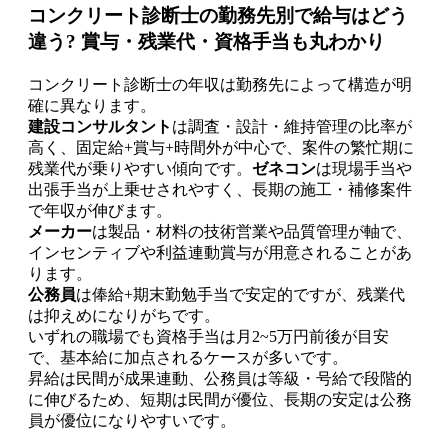
コンクリート診断士の勤務先別で給与はどう
違う? 賞与・残業代・資格手当も丸わかり
コンクリート診断士の年収は勤務先によって構造が明
確に異なります。
建設コンサルタント
は調査・設計・維持管理の比率が
高く、固定給+賞与+時間外が中心で、案件の繁忙期に
残業代が乗りやすい傾向です。
ゼネコン
は現場手当や
出張手当が上乗せされやすく、長期の施工・補修案件
で年収が伸びます。
メーカー
は製品・材料の技術営業や品質管理が軸で、
インセンティブや利益連動賞与が用意されることがあ
ります。
公務員
は俸給+期末勤勉手当で安定的ですが、残業代
は抑えめになりがちです。
いずれの職場でも資格手当は月2~5万円前後が目安
で、基本給に加点されるケースが多いです。
昇給は民間が成果連動、公務員は等級・号給で段階的
に伸びるため、短期は民間が優位、長期の安定は公務
員が優位になりやすいです。