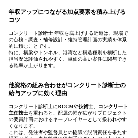
年収アップにつながる加点要素を積み上げる
コツ
コンクリート診断士 年収を底上げする近道は、現場で
の点検・調査・補修設計・維持管理計画の実績を体系
的に積むことです。
特に、橋梁やトンネル、港湾など構造種別を横断した
担当歴は評価されやすく、単価の高い案件に関与でき
る確率が上がります。
他資格の組み合わせがコンクリート診断士の
給与アップに効く理由
コンクリート診断士に
RCCM
や
技術士
、
コンクリート
主任技士
を重ねると、配属の幅が広がりプロジェクト
の要員計画におけるキープレイヤーとして扱われやす
くなります。
これは、発注者や監督員との協議で説明責任を果たす