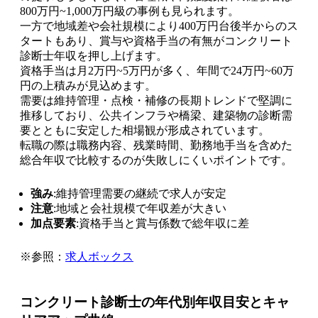
800万円~1,000万円級の事例も見られます。
一方で地域差や会社規模により400万円台後半からのス
タートもあり、賞与や資格手当の有無がコンクリート
診断士年収を押し上げます。
資格手当は月2万円~5万円が多く、年間で24万円~60万
円の上積みが見込めます。
需要は維持管理・点検・補修の長期トレンドで堅調に
推移しており、公共インフラや橋梁、建築物の診断需
要とともに安定した相場観が形成されています。
転職の際は職務内容、残業時間、勤務地手当を含めた
総合年収で比較するのが失敗しにくいポイントです。
強み
:維持管理需要の継続で求人が安定
注意
:地域と会社規模で年収差が大きい
加点要素
:資格手当と賞与係数で総年収に差
※参照：
求人ボックス
コンクリート診断士の年代別年収目安とキャ