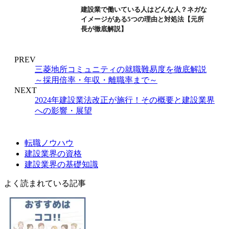
建設業で働いている人はどんな人？ネガな
イメージがある5つの理由と対処法【元所
長が徹底解説】
PREV
三菱地所コミュニティの就職難易度を徹底解説
～採用倍率・年収・離職率まで～
NEXT
2024年建設業法改正が施行！その概要と建設業界
への影響・展望
転職ノウハウ
建設業界の資格
建設業界の基礎知識
よく読まれている記事