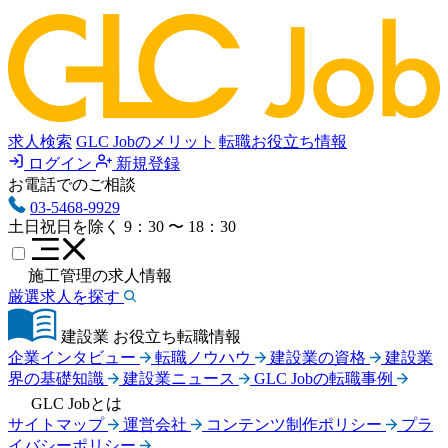
求人検索
GLC Jobのメリット
転職お役立ち情報
ログイン
新規登録
お電話でのご相談
03-5468-9929
土日祝日を除く
9：30 〜 18：30
施工管理の求人情報
厳選求人を探す
建設業 お役立ち転職情報
企業インタビュー
転職ノウハウ
建設業の資格
建設業
界の基礎知識
建設業ニュース
GLC Jobの転職事例
GLC Jobとは
サイトマップ
運営会社
コンテンツ制作ポリシー
プラ
イバシーポリシー