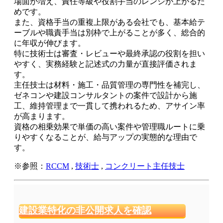
場面が増え、責任等級や役割手当のレンジが上がるた
めです。
また、資格手当の重複上限がある会社でも、基本給テ
ーブルや職責手当は別枠で上がることが多く、総合的
に年収が伸びます。
特に技術士は審査・レビューや最終承認の役割を担い
やすく、実務経験と記述式の力量が直接評価されま
す。
主任技士は材料・施工・品質管理の専門性を補完し、
ゼネコンや建設コンサルタントの案件で設計から施
工、維持管理まで一貫して携われるため、アサイン率
が高まります。
資格の相乗効果で単価の高い案件や管理職ルートに乗
りやすくなることが、給与アップの実態的な理由で
す。
※参照：
RCCM
,
技術士
,
コンクリート主任技士
建設業特化の非公開求人を確認