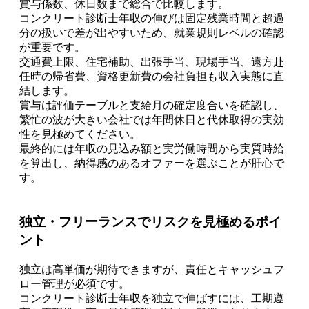
賞与係数、休日数まで総合で比較します。
コンクリート診断士年収の伸びは固定残業時間と超過
分の扱いで差が出やすいため、就業規則レベルの確認
が重要です。
交通費上限、住宅補助、出張手当、現場手当、遠方赴
任時の帰省費、資格更新費の会社負担も収入実態に直
結します。
賞与は評価テーブルと支給月の確定度合いを確認し、
繁忙の波が大きい会社では年間休日と代休取得の実効
性を見極めてください。
最終的には年収の見込み額と実労働時間から実質時給
を算出し、納得感のあるオファーを選ぶことが肝心で
す。
独立・フリーランスでリスクを見極めるポイ
ント
独立は高単価が期待できますが、責任とキャッシュフ
ロー管理が必須です。
コンクリート診断士年収を独立で伸ばすには、工期遵