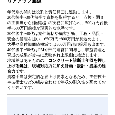
リアアップ曲線
年代別の傾向は役割と責任範囲に連動します。
20代後半~30代前半で資格を取得すると、点検・調査
の主担当から補修設計の実務に広げられ、500万円台後
半~600万円前後が現実的な水準です。
30代後半~40代は案件統括や顧客折衝、工程・品質・
安全の管理を担い、650万円~800万円が見込めます。
大手や高付加価値領域では800万円超の提示も出ます。
40代後半~50代はPMや部門運営に関与し、収益管理と
育成の成果が賞与に反映され上限側に接近します。
地域差はあるものの、
コンクリート診断士年収を押し
上げる鍵は、現場対応力に加え計画・設計・提案の総
合力です。
資格手当は安定的な底上げ要素となるため、主任技士
や技術士などの組み合わせで年収の耐久性を高めてお
くと強いです。