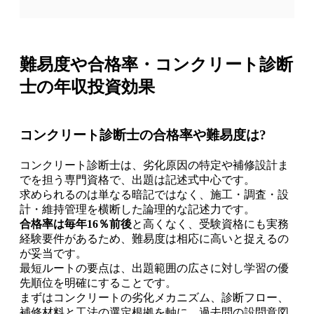
難易度や合格率・コンクリート診断
士の年収投資効果
コンクリート診断士の合格率や難易度は?
コンクリート診断士は、劣化原因の特定や補修設計ま
でを担う専門資格で、出題は記述式中心です。
求められるのは単なる暗記ではなく、施工・調査・設
計・維持管理を横断した論理的な記述力です。
合格率は毎年16％前後
と高くなく、受験資格にも実務
経験要件があるため、難易度は相応に高いと捉えるの
が妥当です。
最短ルートの要点は、出題範囲の広さに対し学習の優
先順位を明確にすることです。
まずはコンクリートの劣化メカニズム、診断フロー、
補修材料と工法の選定根拠を軸に、過去問の設問意図