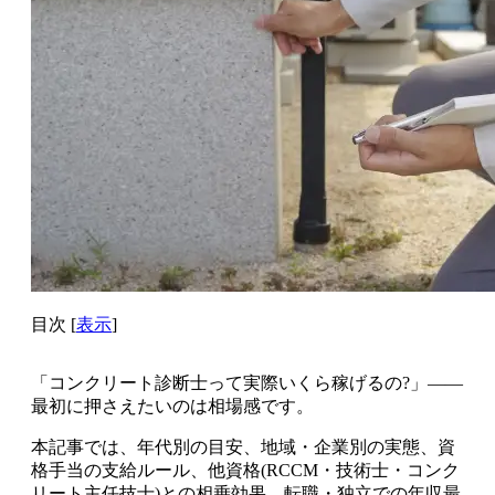
目次
[
表示
]
「コンクリート診断士って実際いくら稼げるの?」――
最初に押さえたいのは相場感です。
本記事では、年代別の目安、地域・企業別の実態、資
格手当の支給ルール、他資格(RCCM・技術士・コンク
リート主任技士)との相乗効果、転職・独立での年収最