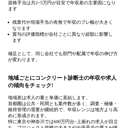
資格手当は月2~5万円が目安で年収差の主要因になり
ます
残業代や現場手当の有無で年収のブレ幅が大きく
なります
賞与の評価指標が会社ごとに異なり総額に影響し
ます
補足として、同じ会社でも部門や配属で年収の伸び方
が変わります。
地域ごとにコンクリート診断士の年収や求人
の傾向をチェック!
地域差は求人の量と単価に直結します。
首都圏は公共・民間とも案件数が多く、調査・補修・
維持管理の需要が継続的で、年収レンジは地方より高
めに形成されます。
特に東京や神奈川では600万円台~上振れの求人が目立
ち、プロジェクト規模の大きさや出張手当の厚さが後