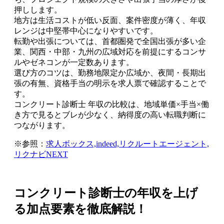
押しします。
地方は生活コストが低い反面、案件密度が薄く、年収
レンジは中堅帯中心になりやすいです。
転勤や出張については、首都圏発で全国出張が多い企
業、関西・中部・九州の広域対応を前提にするコンサ
ルやゼネコンが一定数あります。
選び方のコツは、勤務地限定か広域か、夜間・長期出
張の有無、資格手当の明示を求人票で確認することで
す。
コンクリート診断士 年収の比較は、地域単価×手当×働
き方で見るとブレが少なく、納得度の高い転職判断に
つながります。
※参照：
求人ボックス,
indeed,
リクルートエージェント,
リクナビNEXT
コンクリート診断士の年収を上げ
る加点要素を徹底解説！