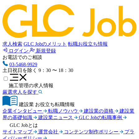
求人検索
GLC Jobのメリット
転職お役立ち情報
ログイン
新規登録
お電話でのご相談
03-5468-9929
土日祝日を除く
9：30 〜 18：30
施工管理の求人情報
厳選求人を探す
建設業 お役立ち転職情報
企業インタビュー
転職ノウハウ
建設業の資格
建設業
界の基礎知識
建設業ニュース
GLC Jobの転職事例
GLC Jobとは
サイトマップ
運営会社
コンテンツ制作ポリシー
プラ
イバシーポリシー