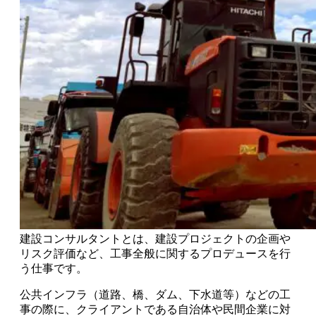
建設コンサルタントとは、建設プロジェクトの企画や
リスク評価など、
工事全般に関するプロデュース
を行
う仕事です。
公共インフラ（道路、橋、ダム、下水道等）
などの工
事の際に、クライアントである
自治体や民間企業に対