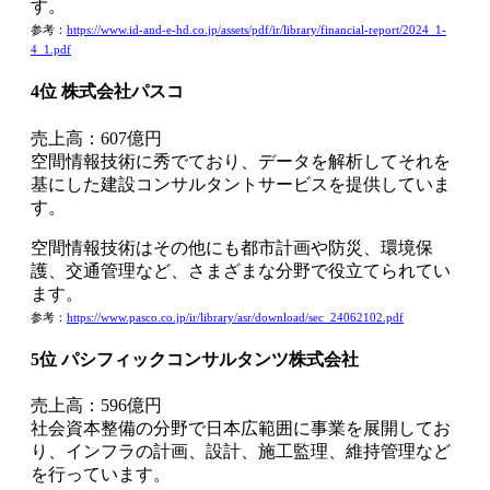
す。
参考：
https://www.id-and-e-hd.co.jp/assets/pdf/ir/library/financial-report/2024_1-
4_1.pdf
4位 株式会社パスコ
売上高：607億円
空間情報技術に秀でており、データを解析してそれを
基にした建設コンサルタントサービスを提供していま
す。
空間情報技術はその他にも都市計画や防災、環境保
護、交通管理など、さまざまな分野で役立てられてい
ます。
参考：
https://www.pasco.co.jp/ir/library/asr/download/sec_24062102.pdf
5位 パシフィックコンサルタンツ株式会社
売上高：596億円
社会資本整備の分野で日本広範囲に事業を展開してお
り、インフラの計画、設計、施工監理、維持管理など
を行っています。