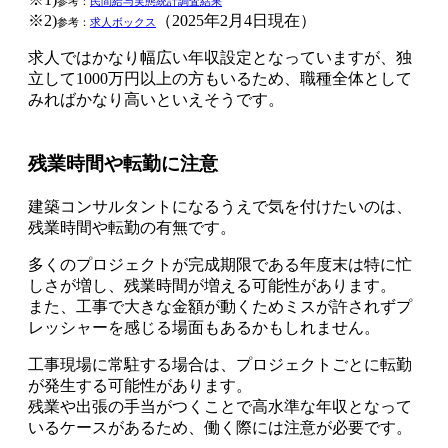
参考：
民間給与実態統計調査結果
※2)
（2025年2月4日現在）
参考：
求人ボックス
求人ではかなり幅広い年収設定となっていますが、独
立して1000万円以上の方もいるため、職種全体として
みればかなり高いといえそうです。
残業時間や転勤に注意
建築コンサルタントになるうえで気を付けたいのは、
残業時間や転勤の有無です。
多くのプロジェクトが完成期限である
年度末は特に忙
しさが増し、残業時間が増える可能性
があります。
また、工事で大きな金額が動くため
ミスが許されずプ
レッシャーを感じる
場面もあるかもしれません。
工事現場に常駐する場合は、プロジェクトごとに転勤
が発生する可能性があります。
残業や出張の手当がつくことで高水準な年収となって
いるケースがあるため、働く際には注意が必要です。