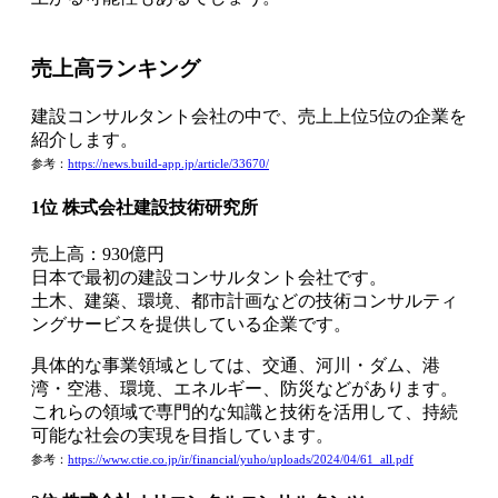
売上高ランキング
建設コンサルタント会社の中で、売上上位5位の企業を
紹介します。
参考：
https://news.build-app.jp/article/33670/
1位 株式会社建設技術研究所
売上高：930億円
日本で最初の建設コンサルタント会社です。
土木、建築、環境、都市計画などの技術コンサルティ
ングサービスを提供している企業です。
具体的な事業領域としては、交通、河川・ダム、港
湾・空港、環境、エネルギー、防災などがあります。
これらの領域で専門的な知識と技術を活用して、持続
可能な社会の実現を目指しています。
参考：
https://www.ctie.co.jp/ir/financial/yuho/uploads/2024/04/61_all.pdf