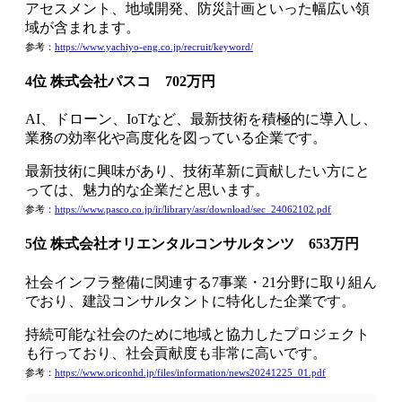
アセスメント、地域開発、防災計画といった幅広い領
域が含まれます。
参考：
https://www.yachiyo-eng.co.jp/recruit/keyword/
4位 株式会社パスコ 702万円
AI、ドローン、IoTなど、最新技術を積極的に導入し、
業務の効率化や高度化を図っている企業です。
最新技術に興味があり、技術革新に貢献したい方にと
っては、魅力的な企業だと思います。
参考：
https://www.pasco.co.jp/ir/library/asr/download/sec_24062102.pdf
5位 株式会社オリエンタルコンサルタンツ 653万円
社会インフラ整備に関連する7事業・21分野に取り組ん
でおり、建設コンサルタントに特化した企業です。
持続可能な社会のために地域と協力したプロジェクト
も行っており、社会貢献度も非常に高いです。
参考：
https://www.oriconhd.jp/files/information/news20241225_01.pdf