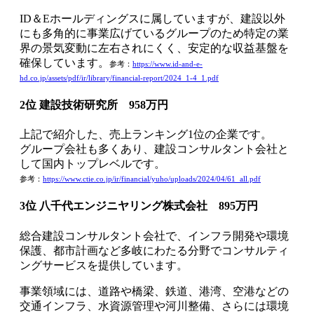
ID＆Eホールディングスに属していますが、建設以外
にも多角的に事業広げているグループのため特定の業
界の景気変動に左右されにくく、安定的な収益基盤を
確保しています。
参考：
https://www.id-and-e-
hd.co.jp/assets/pdf/ir/library/financial-report/2024_1-4_1.pdf
2位 建設技術研究所 958万円
上記で紹介した、売上ランキング1位の企業です。
グループ会社も多くあり、建設コンサルタント会社と
して国内トップレベルです。
参考：
https://www.ctie.co.jp/ir/financial/yuho/uploads/2024/04/61_all.pdf
3位 八千代エンジニヤリング株式会社 895万円
総合建設コンサルタント会社で、インフラ開発や環境
保護、都市計画など多岐にわたる分野でコンサルティ
ングサービスを提供しています。
事業領域には、道路や橋梁、鉄道、港湾、空港などの
交通インフラ、水資源管理や河川整備、さらには環境