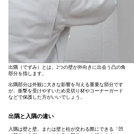
出隅（でずみ）とは、2つの壁が外向きに出会う凸の角
部分を指します。
出隅部分は
外観に大きな影響を与える重要な部分
です
が、
衝撃を受けやすいため見切り材やコーナーガード
などで保護した方がいい
でしょう。
出隅と入隅の違い
入隅は壁と壁、または壁と柱が交わる際にできる「凹