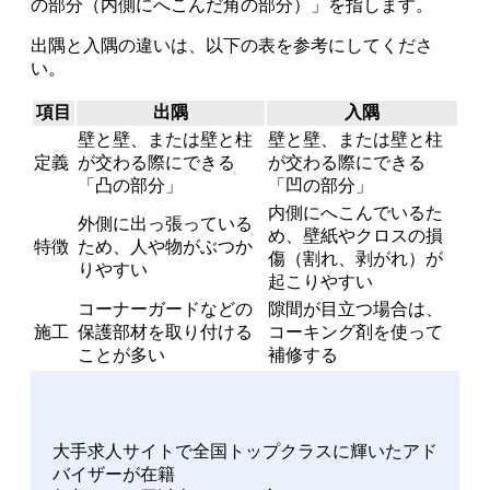
の部分（内側にへこんだ角の部分）」を指します。
出隅と入隅の違いは、以下の表を参考にしてくださ
い。
項目
出隅
入隅
壁と壁、または壁と柱
壁と壁、または壁と柱
定義
が交わる際にできる
が交わる際にできる
「凸の部分」
「凹の部分」
内側にへこんでいるた
外側に出っ張っている
め、壁紙やクロスの損
特徴
ため、人や物がぶつか
傷（割れ、剥がれ）が
りやすい
起こりやすい
コーナーガードなどの
隙間が目立つ場合は、
施工
保護部材を取り付ける
コーキング剤を使って
ことが多い
補修する
大手求人サイトで全国トップクラスに輝いたアド
バイザーが在籍