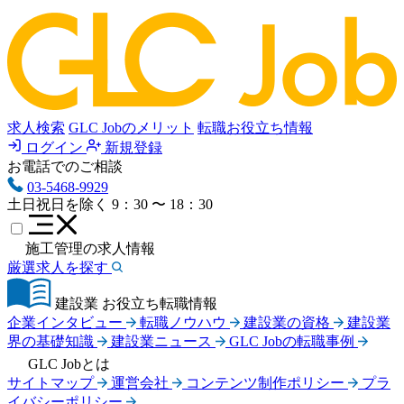
求人検索
GLC Jobのメリット
転職お役立ち情報
ログイン
新規登録
お電話でのご相談
03-5468-9929
土日祝日を除く
9：30 〜 18：30
施工管理の求人情報
厳選求人を探す
建設業 お役立ち転職情報
企業インタビュー
転職ノウハウ
建設業の資格
建設業
界の基礎知識
建設業ニュース
GLC Jobの転職事例
GLC Jobとは
サイトマップ
運営会社
コンテンツ制作ポリシー
プラ
イバシーポリシー