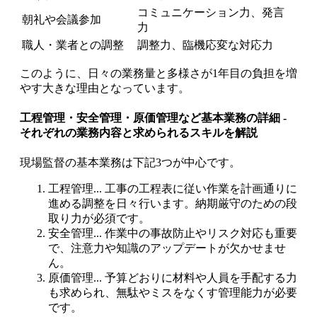
コミュニケーション力、発言
朝礼や会議参加
力
職人・業者との調整
調整力、臨機応変な対応力
このように、日々の業務量と多様さが1年目の負担を増
やす大きな理由となっています。
工程管理・安全管理・原価管理など基本業務の詳細 -
それぞれの業務内容と求められるスキルを解説
現場監督の基本業務は下記3つが中心です。
工程管理... 工事の工程表に従い作業を計画通りに
進める調整を日々行います。納期厳守のための段
取り力が必須です。
安全管理... 作業中の事故防止やリスク対応も重要
で、注意力や知識のアップデートが欠かせませ
ん。
原価管理... 予算どおりに材料や人員を手配する力
も求められ、無駄やミスをなくす管理能力が必要
です。