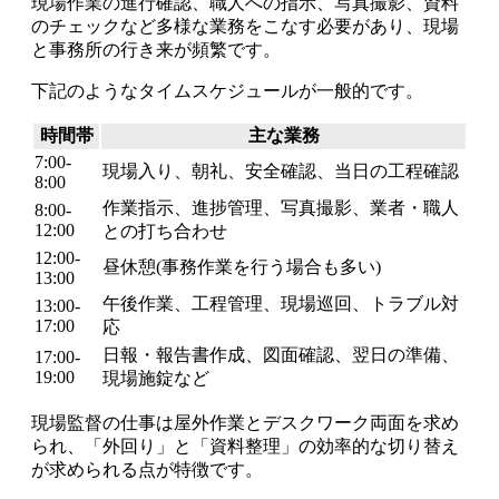
現場作業の進行確認、職人への指示、写真撮影、資料
のチェックなど多様な業務をこなす必要があり、現場
と事務所の行き来が頻繁です。
下記のようなタイムスケジュールが一般的です。
時間帯
主な業務
7:00-
現場入り、朝礼、安全確認、当日の工程確認
8:00
作業指示、進捗管理、写真撮影、業者・職人
8:00-
12:00
との打ち合わせ
12:00-
昼休憩(事務作業を行う場合も多い)
13:00
午後作業、工程管理、現場巡回、トラブル対
13:00-
17:00
応
日報・報告書作成、図面確認、翌日の準備、
17:00-
19:00
現場施錠など
現場監督の仕事は屋外作業とデスクワーク両面を求め
られ、「外回り」と「資料整理」の効率的な切り替え
が求められる点が特徴です。