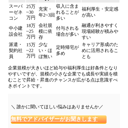
スーパ
収入に含ま
25万
充実・
福利厚生・安定感
ーゼネ
~30
れることが
年2~3回
が高い
万円
コン
多い
会社規
融通が利きやすく
18万
中小建
付与される
~25
模に依
現場経験が積みや
設会社
場合が多い
万円
存
すい
派遣・
少な
キャリア形成のた
15万
定時帰宅が
契約社
~22
い・ほ
めに活用されるこ
多め
万円
員
ぼ無い
とも
企業規模が大きいほど給与や福利厚生は好条件となり
やすいですが、規模の小さな企業でも成長や実績を積
むことで昇給・昇進のチャンスが広がる点は意識すべ
きポイントです。
＼ 誰かに聞いてほしい悩みはありませんか／
無料でアドバイザーがお聞きします