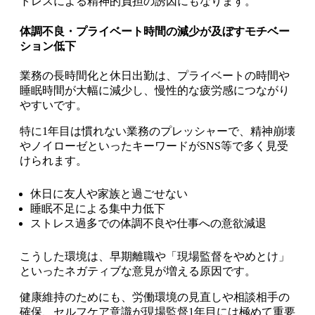
トレスによる精神的負担の誘因にもなります。
体調不良・プライベート時間の減少が及ぼすモチベー
ション低下
業務の長時間化と休日出勤は、プライベートの時間や
睡眠時間が大幅に減少し、慢性的な疲労感につながり
やすいです。
特に1年目は慣れない業務のプレッシャーで、精神崩壊
やノイローゼといったキーワードがSNS等で多く見受
けられます。
休日に友人や家族と過ごせない
睡眠不足による集中力低下
ストレス過多での体調不良や仕事への意欲減退
こうした環境は、早期離職や「現場監督をやめとけ」
といったネガティブな意見が増える原因です。
健康維持のためにも、労働環境の見直しや相談相手の
確保、セルフケア意識が現場監督1年目には極めて重要