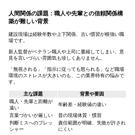
人間関係の課題：職人や先輩との信頼関係構
築が難しい背景
建設現場は経験年数や上下関係、古い慣習が根強い職
場です。
新人監督がベテラン職人や上司に萎縮してしまい、意
見を言いづらい雰囲気も珍しくありません。
「無視される」「指示に従っても怒られる」など職場
環境のストレスが大きいのも、この業界特有の悩みで
す。
主な課題
背景や要因
職人・先輩と距離が
年齢差・経験値の違い
遠い
言葉づかいが厳しい
昔の現場体質・慣習
判断ミスへのプレッ
責任範囲が明確、失敗が許され
シャー
にくい