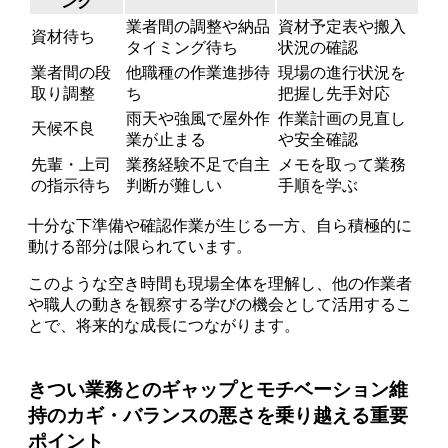
ング
業者間の調整や納品
資材予定表や搬入
資材待ち
タイミング待ち
状況の確認
業者間の段
他職種の作業進捗待
現場の進行状況を
取り調整
ち
把握し先手対応
雨天や強風で屋外作
作業計画の見直し
天候不良
業が止まる
や安全確認
先輩・上司
業務経験不足で自主
メモを取って業務
の指示待ち
判断が難しい
手順を学ぶ
十分な下準備や確認作業が生じる一方、自ら積極的に
動ける部分は限られています。
このような空き時間も現場全体を理解し、他の作業者
や職人の動きを観察する学びの機会として活用するこ
とで、将来的な成長につながります。
きつい業務とのギャップとモチベーション維
持のカギ・バランスの悪さを乗り越える重要
ポイント