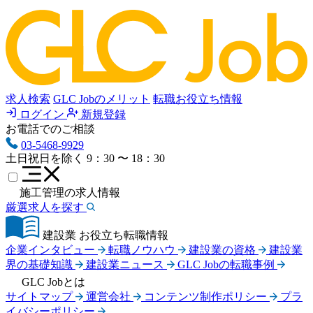
求人検索
GLC Jobのメリット
転職お役立ち情報
ログイン
新規登録
お電話でのご相談
03-5468-9929
土日祝日を除く
9：30 〜 18：30
施工管理の求人情報
厳選求人を探す
建設業 お役立ち転職情報
企業インタビュー
転職ノウハウ
建設業の資格
建設業
界の基礎知識
建設業ニュース
GLC Jobの転職事例
GLC Jobとは
サイトマップ
運営会社
コンテンツ制作ポリシー
プラ
イバシーポリシー