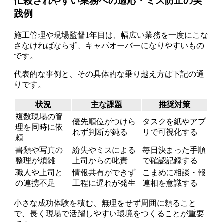
忙殺されやすい業務への適応・ミス防止の実
践例
施工管理や現場監督1年目は、幅広い業務を一度にこな
さなければならず、キャパオーバーになりやすいもの
です。
代表的な事例と、その具体的な乗り越え方は下記の通
りです。
状況
主な課題
推奨対策
複数現場の管
優先順位がつけら
タスクを紙やアプ
理を同時に依
れず判断が鈍る
リで可視化する
頼
書類や写真の
紛失やミスによる
毎日決まった手順
整理が煩雑
上司からの叱責
で確認記録する
職人や上司と
情報共有ができず
こまめに相談・報
の連携不足
工程に遅れが発生
連相を意識する
小さな成功体験を積む、無理をせず周囲に頼ること
で、長く現場で活躍しやすい環境をつくることが重要