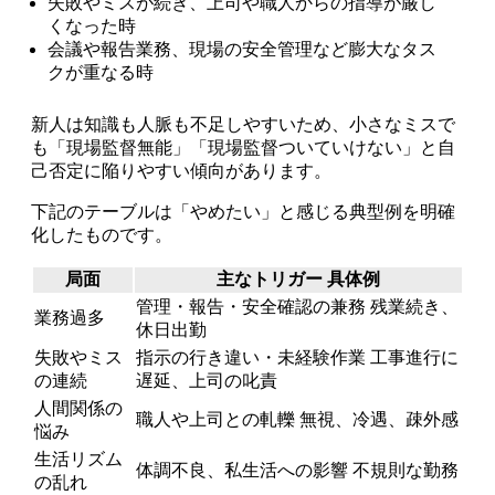
失敗やミスが続き、上司や職人からの指導が厳し
くなった時
会議や報告業務、現場の安全管理など膨大なタス
クが重なる時
新人は知識も人脈も不足しやすいため、小さなミスで
も「現場監督無能」「現場監督ついていけない」と自
己否定に陥りやすい傾向があります。
下記のテーブルは「やめたい」と感じる典型例を明確
化したものです。
局面
主なトリガー 具体例
管理・報告・安全確認の兼務 残業続き、
業務過多
休日出勤
失敗やミス
指示の行き違い・未経験作業 工事進行に
の連続
遅延、上司の叱責
人間関係の
職人や上司との軋轢 無視、冷遇、疎外感
悩み
生活リズム
体調不良、私生活への影響 不規則な勤務
の乱れ