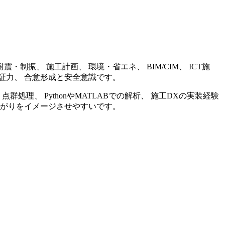
振、 施工計画、 環境・省エネ、 BIM/CIM、 ICT施
証力、 合意形成と安全意識です。
処理、 PythonやMATLABでの解析、 施工DXの実装経験
上がりをイメージさせやすいです。