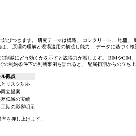
つきます。 研究テーマは構造、 コンクリート、 地盤、 耐震・制
軸は、 原理の理解と現場適用の橋渡し能力、 データに基づく検
削減にどう効くかを示すと説得力が増します。 BIMやCIM、 点群
での制約条件下の判断事例を語れると、 配属初期からの立ち
ール観点
化とリスク対応
の両立提案
誤差低減の実績
・工期の影響明示
過率を押し上げます。