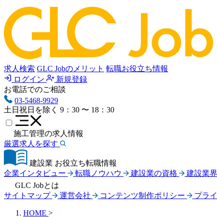
求人検索
GLC Jobのメリット
転職お役立ち情報
ログイン
新規登録
お電話でのご相談
03-5468-9929
土日祝日を除く
9：30 〜 18：30
施工管理の求人情報
厳選求人を探す
建設業 お役立ち転職情報
企業インタビュー
転職ノウハウ
建設業の資格
建設業
GLC Jobとは
サイトマップ
運営会社
コンテンツ制作ポリシー
プラ
HOME
>