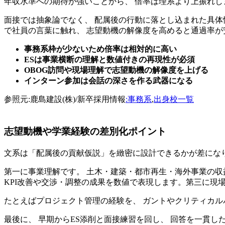
年収水準への期待が強いことから、 倍率は理系より上振れし
面接では抽象論でなく、 配属後の行動に落とし込まれた具体
で社員の言葉に触れ、 志望動機の解像度を高めると通過率が
事務系枠が少ないため倍率は相対的に高い
ESは事業横断の理解と数値付きの再現性が必須
OBOG訪問や現場理解で志望動機の解像度を上げる
インターン参加は会話の深さを作る武器になる
参照元:鹿島建設(株)/新卒採用情報
:事務系
,
出身校一覧
志望動機や学業経験の差別化ポイント
文系は「配属後の貢献仮説」を緻密に設計できるかが差にな
第一に事業理解です。 土木・建築・都市再生・海外事業の収
KPI改善や交渉・調整の成果を数値で表現します。第三に現
たとえばプロジェクト管理の経験を、 ガントやクリティカル
最後に、 早期からES添削と面接練習を回し、 回答を一貫