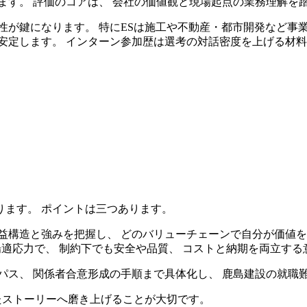
ます。 評価のコアは、 会社の価値観と現場起点の業務理解を
性が鍵になります。 特にESは施工や不動産・都市開発など事業
安定します。 インターン参加歴は選考の対話密度を上げる材
ります。 ポイントは三つあります。
益構造と強みを把握し、 どのバリューチェーンで自分が価値を
場適応力で、 制約下でも安全や品質、 コストと納期を両立す
パス、 関係者合意形成の手順まで具体化し、 鹿島建設の就職
したストーリーへ磨き上げることが大切です。