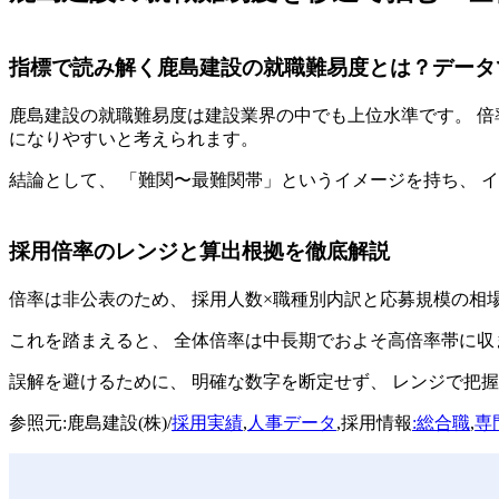
指標で読み解く鹿島建設の就職難易度とは？データ
鹿島建設の就職難易度は建設業界の中でも上位水準です。 倍
になりやすいと考えられます。
結論として、 「難関〜最難関帯」というイメージを持ち、 
採用倍率のレンジと算出根拠を徹底解説
倍率は非公表のため、 採用人数×職種別内訳と応募規模の相
これを踏まえると、 全体倍率は中長期でおよそ高倍率帯に収
誤解を避けるために、 明確な数字を断定せず、 レンジで把
参照元:鹿島建設(株)/
採用実績
,
人事データ
,採用情報
:総合職
,
専