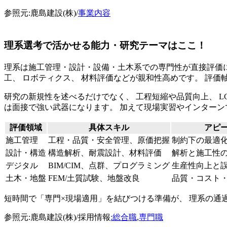
参照元:鹿島建設(株)/
事業内容
理系選考で活かせる能力・研究テーマはここ！
理系は施工管理・設計・設備・土木系での専門性が直接評価に結び
工、 ロボティクス、 材料評価などが親和性高めです。 評価
研究の新規性を述べるだけでなく、 工程短縮や品質向上、 LCC
は面接で強い武器になります。 加えて現場実習やインターン
評価領域
具体スキル
アピ
施工管理
工程・品質・安全管理、原価把握
制約下の最適
設計・構造
構造解析、耐震設計、材料評価
解析と施工性
デジタル
BIM/CIM、点群、プログラミング
生産性向上と
土木・地盤
FEM/土質試験、地盤改良
品質・コスト
短時間で「専門×現場適用」を結びつける準備が、 理系の通
参照元:鹿島建設(株)/採用情報
:総合職
,
専門職