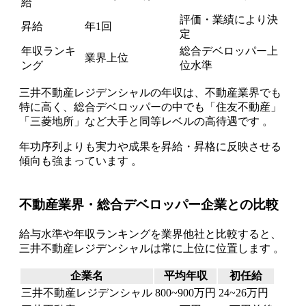
給
評価・業績により決
昇給
年1回
定
年収ランキ
総合デベロッパー上
業界上位
ング
位水準
三井不動産レジデンシャルの年収は、不動産業界でも
特に高く、総合デベロッパーの中でも「住友不動産」
「三菱地所」など大手と同等レベルの高待遇です 。
年功序列よりも実力や成果を昇給・昇格に反映させる
傾向も強まっています 。
不動産業界・総合デベロッパー企業との比較
給与水準や年収ランキングを業界他社と比較すると、
三井不動産レジデンシャルは常に上位に位置します 。
企業名
平均年収
初任給
三井不動産レジデンシャル
800~900万円
24~26万円