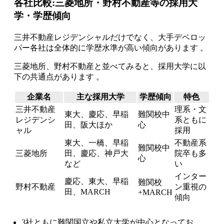
各社比較:三菱地所・野村不動産等の採用大
学・学歴傾向
三井不動産レジデンシャルだけでなく、大手デベロッ
パー各社は全体的に学歴水準が高い傾向があります 。
三菱地所、野村不動産と並べてみると、採用大学に以
下の共通点があります 。
企業名
主な採用大学
学歴傾向
特色
三井不動産
理系・文
東大、慶応、早稲
難関校中
レジデンシ
系ともに
田、阪大ほか
心
ャル
採用
東大、一橋、早稲
不動産系
難関校中
三菱地所
田、慶応、神戸大
院卒も多
心
など
い
インター
慶応、東大、早稲
難関校
野村不動産
ン重視の
田、MARCH
+MARCH
傾向
3社ともに難関国立や私立大学が中心となってお