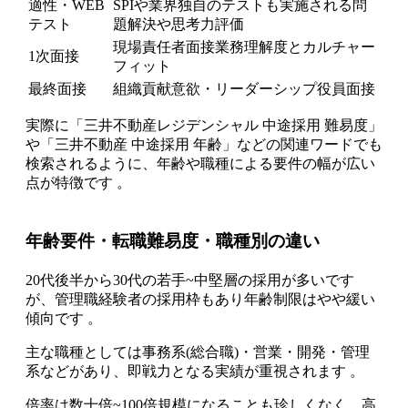
適性・WEB
SPIや業界独自のテストも実施される問
テスト
題解決や思考力評価
現場責任者面接業務理解度とカルチャー
1次面接
フィット
最終面接
組織貢献意欲・リーダーシップ役員面接
実際に「三井不動産レジデンシャル 中途採用 難易度」
や「三井不動産 中途採用 年齢」などの関連ワードでも
検索されるように、年齢や職種による要件の幅が広い
点が特徴です 。
年齢要件・転職難易度・職種別の違い
20代後半から30代の若手~中堅層の採用が多いです
が、管理職経験者の採用枠もあり年齢制限はやや緩い
傾向です 。
主な職種としては事務系(総合職)・営業・開発・管理
系などがあり、即戦力となる実績が重視されます 。
倍率は数十倍~100倍規模になることも珍しくなく、高