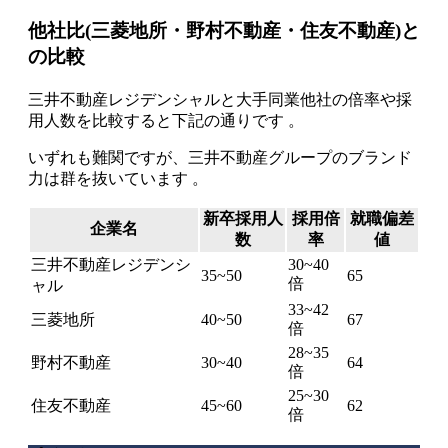
他社比(三菱地所・野村不動産・住友不動産)と
の比較
三井不動産レジデンシャルと大手同業他社の倍率や採
用人数を比較すると下記の通りです 。
いずれも難関ですが、三井不動産グループのブランド
力は群を抜いています 。
新卒採用人
採用倍
就職偏差
企業名
数
率
値
三井不動産レジデンシ
30~40
35~50
65
倍
ャル
33~42
三菱地所
40~50
67
倍
28~35
野村不動産
30~40
64
倍
25~30
住友不動産
45~60
62
倍