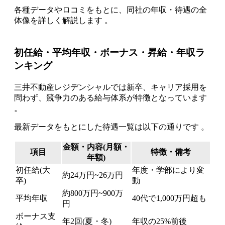
各種データやロコミをもとに、同社の年収・待遇の全
体像を詳しく解説します 。
初任給・平均年収・ボーナス・昇給・年収ラ
ンキング
三井不動産レジデンシャルでは新卒、キャリア採用を
問わず、競争力のある給与体系が特徴となっています
。
最新データをもとにした待遇一覧は以下の通りです 。
金額・内容(月額・
項目
特徴・備考
年額)
初任給(大
年度・学部により変
約24万円~26万円
卒)
動
約800万円~900万
平均年収
40代で1,000万円超も
円
ボーナス支
年2回(夏・冬)
年収の25%前後