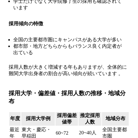
学士だけでなく大学院修了生の採用も確認されて
います
採用傾向の特徴
全国の主要都市圏にキャンパスがある大学が多い
都市部・地方どちらからもバランス良く内定者が
出ている
採用人数が大きく増減する年もありますが、全体的に
難関大学出身者の割合が高い傾向が続いています 。
採用大学・偏差値・採用人数の推移・地域分
布
採用偏差
推定採用
年度
採用大学例
地域分布
値帯
人数
最近
東大・慶応・
全国主要都
20~40人
60~72
年
早稲田
市圏