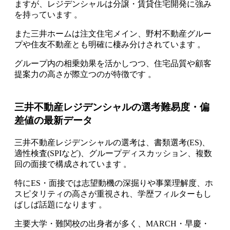
ますが、レジデンシャルは分譲・賃貸住宅開発に強み
を持っています 。
また三井ホームは注文住宅メイン、野村不動産グルー
プや住友不動産とも明確に棲み分けされています 。
グループ内の相乗効果を活かしつつ、住宅品質や顧客
提案力の高さが際立つのが特徴です 。
三井不動産レジデンシャルの選考難易度・偏
差値の最新データ
三井不動産レジデンシャルの選考は、書類選考(ES)、
適性検査(SPIなど)、グループディスカッション、複数
回の面接で構成されています 。
特にES・面接では志望動機の深掘りや事業理解度、ホ
スピタリティの高さが重視され、学歴フィルターもし
ばしば話題になります 。
主要大学・難関校の出身者が多く、MARCH・早慶・