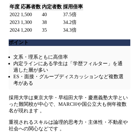
年度
応募者数
内定者数
採用倍率
2022
1,500
40
37.5倍
2023
1,300
38
34.2倍
2024
1,200
35
34.3倍
ポイント
文系・理系ともに高倍率
内定ラインにある学生は「学歴フィルター」を通
過した層が多い
ES・面接・グループディスカッションなど複数選
考がある
採用大学は東京大学・早稲田大学・慶應義塾大学とい
った難関校が中心で、MARCHや国公立大も例年複数
名が現れます 。
重視されるスキルは論理的思考力・主体性・不動産や
社会への関心などです 。