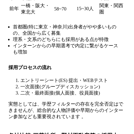
一橋・阪大・
関東・関西
前年
15~30人
58~70
東北大
圏
首都圏(特に東京・神奈川)出身者がやや多いもの
の、全国から広く募集
理系・文系のどちらにも採用がある点が特徴
インターンからの早期選考で内定に繋がるケース
も増加
採用プロセスの流れ
エントリーシート(ES) 提出・WEBテスト
一次面接(グループディスカッション)
二次・最終面接(個人面接、役員面接)
実態としては、学歴フィルターの存在を完全否定はで
きませんが、総合的な人物評価や早期からのインター
ン参加なども重要視されています 。