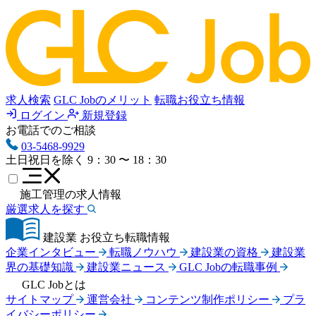
求人検索
GLC Jobのメリット
転職お役立ち情報
ログイン
新規登録
お電話でのご相談
03-5468-9929
土日祝日を除く
9：30 〜 18：30
施工管理の求人情報
厳選求人を探す
建設業 お役立ち転職情報
企業インタビュー
転職ノウハウ
建設業の資格
建設業
界の基礎知識
建設業ニュース
GLC Jobの転職事例
GLC Jobとは
サイトマップ
運営会社
コンテンツ制作ポリシー
プラ
イバシーポリシー