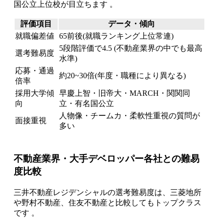
国公立上位校が目立ちます 。
評価項目
データ・傾向
就職偏差値
65前後(就職ランキング上位常連)
5段階評価で4.5 (不動産業界の中でも最高
選考難易度
水準)
応募・通過
約20~30倍(年度・職種により異なる)
倍率
採用大学傾
早慶上智・旧帝大・MARCH・関関同
向
立・有名国公立
人物像・チームカ・柔軟性重視の質問が
面接重視
多い
不動産業界・大手デベロッパー各社との難易
度比較
三井不動産レジデンシャルの選考難易度は、三菱地所
や野村不動産、住友不動産と比較してもトップクラス
です 。