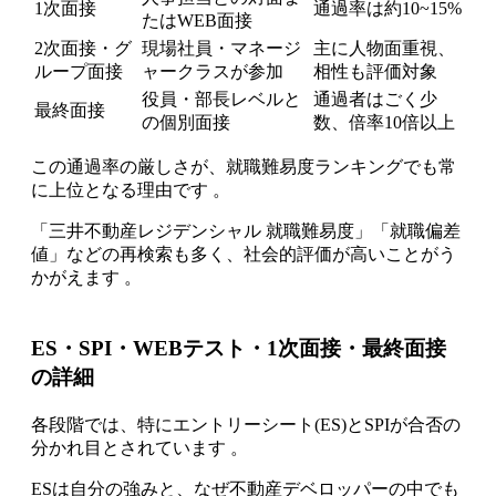
1次面接
通過率は約10~15%
たはWEB面接
2次面接・グ
現場社員・マネージ
主に人物面重視、
ループ面接
ャークラスが参加
相性も評価対象
役員・部長レベルと
通過者はごく少
最終面接
の個別面接
数、倍率10倍以上
この通過率の厳しさが、就職難易度ランキングでも常
に上位となる理由です 。
「三井不動産レジデンシャル 就職難易度」「就職偏差
値」などの再検索も多く、社会的評価が高いことがう
かがえます 。
ES・SPI・WEBテスト・1次面接・最終面接
の詳細
各段階では、特にエントリーシート(ES)とSPIが合否の
分かれ目とされています 。
ESは自分の強みと、なぜ不動産デベロッパーの中でも