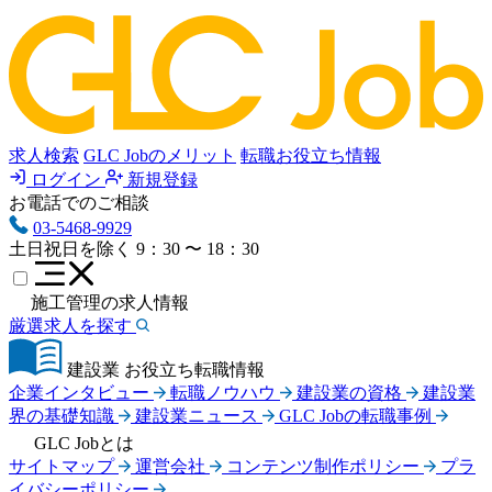
求人検索
GLC Jobのメリット
転職お役立ち情報
ログイン
新規登録
お電話でのご相談
03-5468-9929
土日祝日を除く
9：30 〜 18：30
施工管理の求人情報
厳選求人を探す
建設業 お役立ち転職情報
企業インタビュー
転職ノウハウ
建設業の資格
建設業
界の基礎知識
建設業ニュース
GLC Jobの転職事例
GLC Jobとは
サイトマップ
運営会社
コンテンツ制作ポリシー
プラ
イバシーポリシー