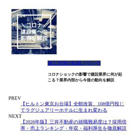
施工管理の転職ノウハウ
コロナショックの影響で建設業界に何が起
こる？業界内部から今後の動向を解説
PREV
【ヒルトン東京お台場】全館改装、108億円投じ
てラグジュアリーホテルに生まれ変わる
NEXT
【2026年版】三井不動産の就職難易度は？採用倍
率・売上ランキング・年収・福利厚生を徹底解説