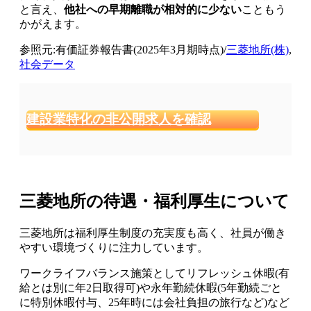
と言え、
他社への早期離職が相対的に少ない
こともう
かがえます。
参照元:有価証券報告書(2025年3月期時点)/
三菱地所(株)
,
社会データ
建設業特化の非公開求人を確認
三菱地所の待遇・福利厚生について
三菱地所は福利厚生制度の充実度も高く、社員が働き
やすい環境づくりに注力しています。
ワークライフバランス施策としてリフレッシュ休暇(有
給とは別に年2日取得可)や永年勤続休暇(5年勤続ごと
に特別休暇付与、25年時には会社負担の旅行など)など