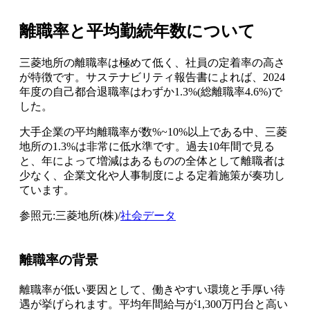
離職率と平均勤続年数について
三菱地所の離職率は極めて低く、社員の定着率の高さ
が特徴です。サステナビリティ報告書によれば、2024
年度の自己都合退職率はわずか1.3%(総離職率4.6%)で
した。
大手企業の平均離職率が数%~10%以上である中、三菱
地所の1.3%は非常に低水準です。過去10年間で見る
と、年によって増減はあるものの全体として離職者は
少なく、企業文化や人事制度による定着施策が奏功し
ています。
参照元:三菱地所(株)/
社会データ
離職率の背景
離職率が低い要因として、働きやすい環境と手厚い待
遇が挙げられます。平均年間給与が1,300万円台と高い