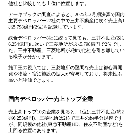
他社と比較しても上位に位置します。
アーキブックの調査によると、2025年3月期決算で国内
主要デベロッパー27社の中で三井不動産に次ぐ売上高1
兆5,798億円(2位)を記録しています。
総合デベロッパー8社に絞って見ても、三井不動産(2兆
6,254億円)に次いで三菱地所が1兆5,798億円で2位でし
た。三井不動産、三菱地所が2強で他社を引き離してい
る様子が分かります。
施工王の視点では、三菱地所の堅調な売上は都心再開
発や物流・宿泊施設の拡大が寄与しており、将来性も
高いと評価できます。
国内デベロッパー売上トップ企業
売上高トップ10の企業を見ると、1位は三井不動産(約2
兆6,253億円)。三菱地所は2位で三井の約半分規模です
が、同規模の他社(東急不動産HD、住友不動産など)を
上回る位置にあります。