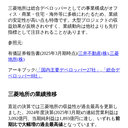
三菱地所は総合デベロッパーとしての事業構成がオフ
ィス・商業・住宅・海外等に多岐にわたるため、業績
の安定性が高い点も特徴です。大型プロジェクトの収
益効果が反映されやすく、業績動向は他社よりも先行
指標として注目されることがあります。
参照元:
有価証券報告書(2025年3月期時点)/
三井不動産(株)
,
三菱
地所(株)
アーキブック/
「国内主要デベロッパー27社」
,
「総合デ
ベロッパー8社」
三菱地所の業績推移
直近の決算では三菱地所の収益性が過去最高を更新し
ました。2024年度決算(2025年3月期)の連結営業利益は
3,092億円、当期純利益は1,893億円に達し、いずれも
前
期比で大幅増の過去最高値
となっています。