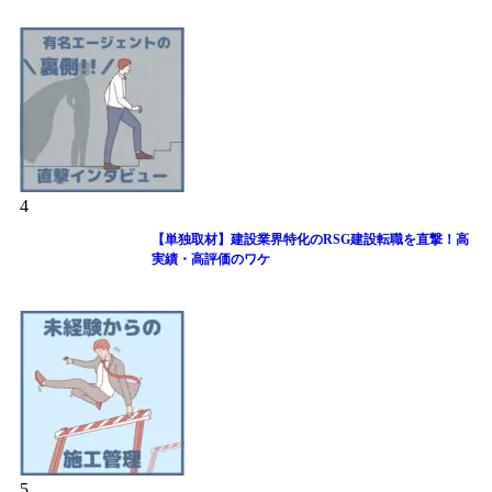
4
【単独取材】建設業界特化のRSG建設転職を直撃！高
実績・高評価のワケ
5