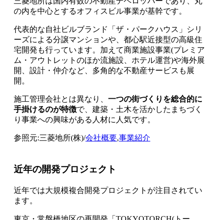
三菱地所は国内有数の不動産デベロッパーであり、丸
の内を中心とするオフィスビル事業が基幹です。
代表的な自社ビルブランド「ザ・パークハウス」シリ
ーズによる分譲マンションや、都心駅近接型の高級住
宅開発も行っています。加えて商業施設事業(プレミア
ム・アウトレットのほか流施設、ホテル運営)や海外展
開、設計・仲介など、多角的な不動産サービスも展
開。
施工管理会社とは異なり、
一つの街づくりを総合的に
手掛けるのが特徴
で、建築・土木を活かしたまちづく
り事業への興味がある人材に人気です。
参照元:三菱地所(株)/
会社概要
,
事業紹介
近年の開発プロジェクト
近年では大規模複合開発プロジェクトが注目されてい
ます。
東京・常盤橋地区の再開発「TOKYOTORCH(トー