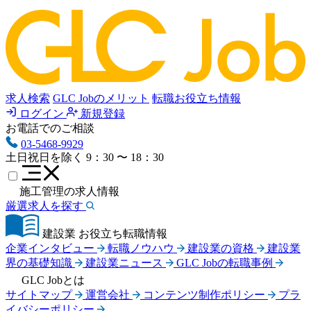
求人検索
GLC Jobのメリット
転職お役立ち情報
ログイン
新規登録
お電話でのご相談
03-5468-9929
土日祝日を除く
9：30 〜 18：30
施工管理の求人情報
厳選求人を探す
建設業 お役立ち転職情報
企業インタビュー
転職ノウハウ
建設業の資格
建設業
界の基礎知識
建設業ニュース
GLC Jobの転職事例
GLC Jobとは
サイトマップ
運営会社
コンテンツ制作ポリシー
プラ
イバシーポリシー