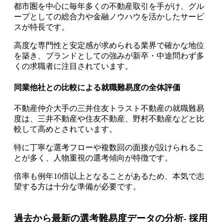
都市圏を中心に毎年多くの不動産取引を手がけ、グル
ープとしての総合力や金融ノウハウを活かしたサービ
スが特長です。
高度な専門性と安定感が求められる業界で確かな地位
を築き、ブランドとしての強みが新卒・中途問わず多
くの求職者に注目されています。
同業他社との比較による就職難易度の全体評価
不動産仲介大手の
三井住友トラスト不動産の就職難易
度は、三井不動産や住友不動産、野村不動産などと比
較して高め
とされています。
特に丁寧な選考フローや複数回の面接が設けられるこ
とが多く、人物重視の選考傾向が特徴です。
倍率も例年10倍以上となることがあるため、本気で志
望する方は十分な準備が必要です。
過去から最新の選考難易度データの分析- 採用