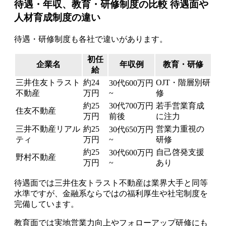
待遇・年収、教育・研修制度の比較 待遇面や
人材育成制度の違い
待遇・研修制度も各社で違いがあります。
初任
企業名
年収例
教育・研修
給
三井住友トラスト
約24
OJT・階層別研
30代600万円
不動産
万円
~
修
約25
30代700万円
若手営業育成
住友不動産
万円
前後
に注力
三井不動産リアル
約25
営業力重視の
30代650万円
ティ
万円
~
研修
約25
自己啓発支援
30代600万円
野村不動産
万円
~
あり
待遇面では三井住友トラスト不動産は業界大手と同等
水準ですが、金融系ならではの福利厚生や社宅制度を
完備しています。
教育面では実地営業力向上やフォローアップ研修にも