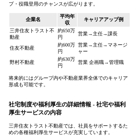
プ・役職登用のチャンスが広がります。
平均年
企業名
キャリアアップ例
収
三井住友トラスト不
約650万
営業→主任→課長
動産
円
約600万
営業→主任→マネージ
住友不動産
円
ャー
約630万
野村不動産
営業 企画職→管理職
円
将来的にはグループ内や不動産業界全体でのキャリア
形成も可能です。
社宅制度や福利厚生の詳細情報 - 社宅や福利
厚生サービスの内容
三井住友トラスト不動産では、社員をサポートするた
めの各種福利厚生サービスが充実しています。