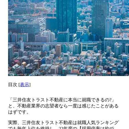
目次
[
表示
]
「三井住友トラスト不動産に本当に就職できるの?」
と、不動産業界の志望者なら一度は感じたことがある
はずです。
実際、
三井住友トラスト不動産は就職人気ランキング
でも毎年上位
を維持し、
22年度の【採用倍率は約45