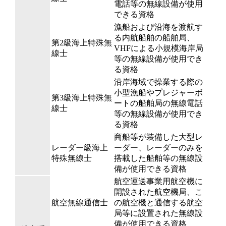
電話等の無線設備が使用
できる資格
漁船および沿海を渡航す
る内航船舶の船舶局、
第2級海上特殊無
VHFによる小規模海岸局
線士
等の無線設備が使用でき
る資格
沿岸海域で操業する際の
小型漁船やプレジャーボ
第3級海上特殊無
ートの船舶局の無線電話
線士
等の無線設備が使用でき
る資格
商船等が装備した大型レ
レーダー級海上
ーダー、レーダーのみを
特殊無線士
搭載した船舶等の無線設
備が使用できる資格
航空運送事業用航空機に
開設された航空機局、こ
航空無線通信士
の航空機と通信する航空
局等に設置された無線設
備が使用できる資格