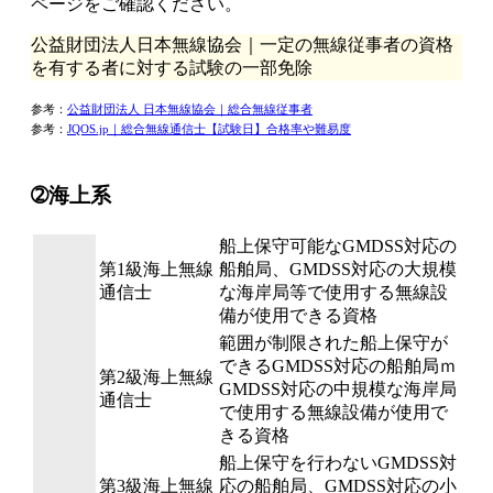
ページをご確認ください。
公益財団法人日本無線協会｜一定の無線従事者の資格
を有する者に対する試験の一部免除
参考：
公益財団法人 日本無線協会｜総合無線従事者
参考：
JQOS.jp｜総合無線通信士【試験日】合格率や難易度
➁海上系
船上保守可能なGMDSS対応の
第1級海上無線
船舶局、GMDSS対応の大規模
通信士
な海岸局等で使用する無線設
備が使用できる資格
範囲が制限された船上保守が
できるGMDSS対応の船舶局ｍ
第2級海上無線
GMDSS対応の中規模な海岸局
通信士
で使用する無線設備が使用で
きる資格
船上保守を行わないGMDSS対
第3級海上無線
応の船舶局、GMDSS対応の小