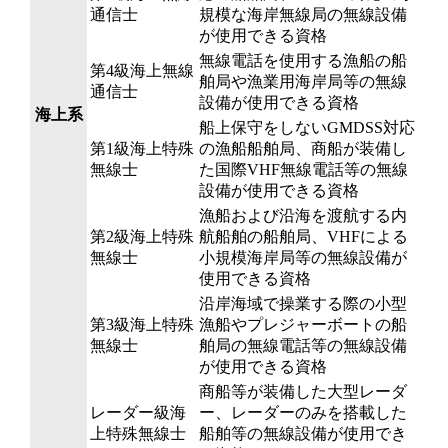
通信士
規模な海岸無線局の無線設備
が使用できる資格
無線電話を使用する漁船の船
第4級海上無線
舶局や漁業用海岸局等の無線
通信士
設備が使用できる資格
海上系
船上保守をしないGMDSS対応
第1級海上特殊
の漁船船舶局、商船が装備し
無線士
た国際VHF無線電話等の無線
設備が使用できる資格
漁船および沿海を渡航する内
第2級海上特殊
航船舶の船舶局、VHFによる
無線士
小規模海岸局等の無線設備が
使用できる資格
沿岸海域で操業する際の小型
第3級海上特殊
漁船やプレジャーボートの船
無線士
舶局の無線電話等の無線設備
が使用できる資格
商船等が装備した大型レーダ
レーダー級海
ー、レーダーのみを搭載した
上特殊無線士
船舶等の無線設備が使用でき