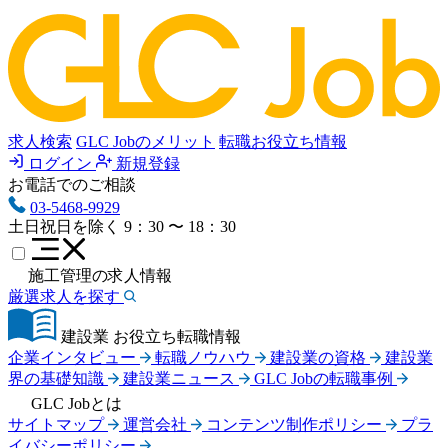
求人検索
GLC Jobのメリット
転職お役立ち情報
ログイン
新規登録
お電話でのご相談
03-5468-9929
土日祝日を除く
9：30 〜 18：30
施工管理の求人情報
厳選求人を探す
建設業 お役立ち転職情報
企業インタビュー
転職ノウハウ
建設業の資格
建設業
界の基礎知識
建設業ニュース
GLC Jobの転職事例
GLC Jobとは
サイトマップ
運営会社
コンテンツ制作ポリシー
プラ
イバシーポリシー