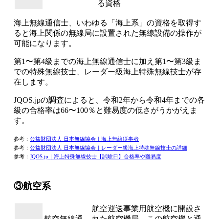
る資格
海上無線通信士、
いわゆる「海上系」の資格を取得す
ると海上関係の無線局に設置された無線設備の操作が
可能に
なります。
第1〜第4級までの海上無線通信士に加え第1〜第3級ま
での特殊無線技士、レーダー級海上特殊無線技士が存
在します。
JQOS.jpの調査によると、令和2年から令和4年までの
各
級の合格率は66〜100％と難易度の低さがうかがえま
す。
参考：
公益財団法人 日本無線協会｜海上無線従事者
参考：
公益財団法人 日本無線協会｜レーダー級海上特殊無線技士の詳細
参考：
JQOS.jp｜海上特殊無線技士【試験日】合格率や難易度
③航空系
航空運送事業用航空機に開設さ
航空無線通
れた航空機局、この航空機と通