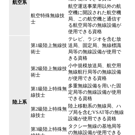
航空系
航空運送事業用以外の航
空機に開設された航空機
航空特殊無線技
局、この航空機と通信す
士
る航空局等の無線設備が
使用できる資格
テレビ、ラジオを含む放
第1級陸上無線技
送局、固定局、無線標識
術士
局等の無線設備が使用で
きる資格
小中規模放送局、航空用
第2級陸上無線技
無線航行局等の無線設備
術士
が使用できる資格
多重無線設備を用いた固
第1級陸上特殊無
定局等の無線設備が使用
線技士
できる資格
陸上系
陸上移動系の無線局、ハ
第2級陸上特殊無
ブ局を含むVSAT等の無線
線技士
設備が使用できる資格
タクシー無線の基地局等
第3級陸上特殊無
の無線設備が使用できる