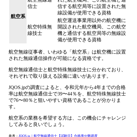
信士
信する航空局等に設置された無
線設備が使用できる資格
航空系
航空運送事業用以外の航空機に
航空特殊無
開設された航空機局、この航空
線技士
機と通信する航空局等の無線設
備が使用できる資格
航空無線従事者、
いわゆる「航空系」は航空機に設置
された無線通信操作が可能になる資格
です。
航空無線通信士と航空特殊無線技士に分かれており、
それぞれで取り扱える設備に違いがあります。
JQOS.jpの調査によると、
令和元年から4年までの合格
率は航空無線通信士で39〜44％を、航空特殊無線技士
で76〜80％と狙いやすい資格
であることが分かりま
す。
航空系の業務を希望する方は、この機会にチャレンジ
してみると良いでしょう。
参考：
JQOS.jp｜航空無線通信士【試験日】合格率や難易度