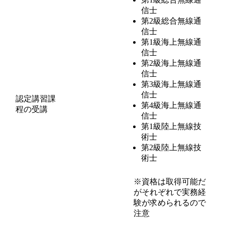
信士
第2級総合無線通
信士
第1級海上無線通
信士
第2級海上無線通
信士
第3級海上無線通
信士
認定講習課
第4級海上無線通
程の受講
信士
第1級陸上無線技
術士
第2級陸上無線技
術士
※資格は取得可能だ
がそれぞれで実務経
験が求められるので
注意