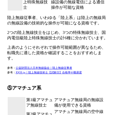
上特殊無線技
線設備の無線電信による通信
士
操作が可能な資格
陸上無線従事者、
いわゆる「陸上系」は陸上の無線局
の無線設備の技術的な操作が可能になる資格
です。
2つの陸上無線技士をはじめ、3つの特殊無線技士、国
内電信級陸上特殊無線技士の計6種
に分かれています。
上表のようにそれぞれで操作可能範囲が異なるため、
転職先に適した資格か確認することをおすすめしま
す。
参考：
公益財団法人日本無線協会｜陸上無線従事者
参考：
JQOS.jp｜陸上無線技術士【試験日】合格率や難易度
⑤アマチュア系
第1級アマチュ
アマチュア無線局の無線設
ア無線技士
備が使用できる資格
アマチュア無線局の空中線
第2級アマチュ