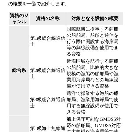
の概要を一覧で紹介します。
資格のジ
資格の名称
対象となる設備の概要
ャンル
国際航海に従事する商船
の船舶局、船舶と通信を
第1級総合線通信
行う際に開設する海岸局
士
等の無線設備が使用でき
る資格
近海区域を航行する商船
の船舶局、比較的大きな
総合系
第2級総合線通信
規模の漁船の船舶局や漁
士
業用海岸局などの無線設
備が使用できる資格
遠洋で操業する漁船の船
第3級総合線通信
舶局、漁業用海岸局で使
士
用する無線設備が使用で
きる資格
船上保守可能なGMDSS対
応の船舶局、GMDSS対応
第1級海上無線通
の大規模な海岸局等で使