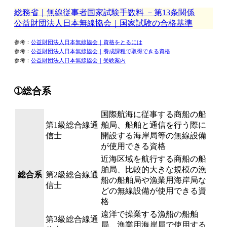
総務省｜無線従事者国家試験手数料 －第13条関係
公益財団法人日本無線協会｜国家試験の合格基準
参考：
公益財団法人日本無線協会｜資格をとるには
参考：
公益財団法人日本無線協会｜養成課程で取得できる資格
参考：
公益財団法人日本無線協会｜受験案内
➀総合系
国際航海に従事する商船の船
第1級総合線通
舶局、船舶と通信を行う際に
信士
開設する海岸局等の無線設備
が使用できる資格
近海区域を航行する商船の船
舶局、比較的大きな規模の漁
総合系
第2級総合線通
船の船舶局や漁業用海岸局な
信士
どの無線設備が使用できる資
格
遠洋で操業する漁船の船舶
第3級総合線通
局、漁業用海岸局で使用する