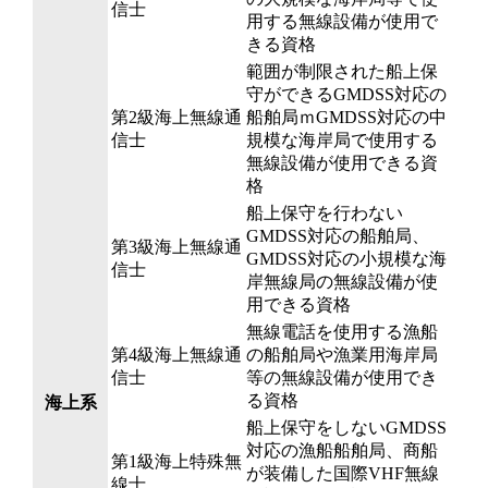
信士
用する無線設備が使用で
きる資格
範囲が制限された船上保
守ができるGMDSS対応の
第2級海上無線通
船舶局ｍGMDSS対応の中
信士
規模な海岸局で使用する
無線設備が使用できる資
格
船上保守を行わない
GMDSS対応の船舶局、
第3級海上無線通
GMDSS対応の小規模な海
信士
岸無線局の無線設備が使
用できる資格
無線電話を使用する漁船
第4級海上無線通
の船舶局や漁業用海岸局
信士
等の無線設備が使用でき
る資格
海上系
船上保守をしないGMDSS
対応の漁船船舶局、商船
第1級海上特殊無
が装備した国際VHF無線
線士