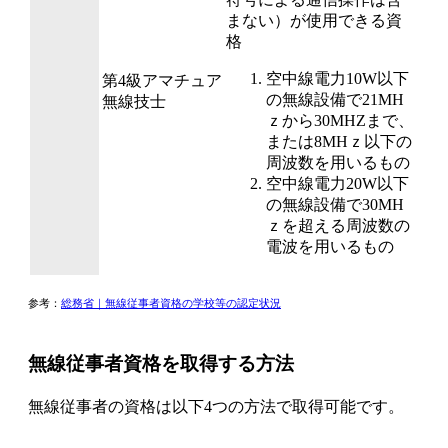
まない）が使用できる資
格
空中線電力10W以下
第4級アマチュア
の無線設備で21MH
無線技士
ｚから30MHZまで、
または8MHｚ以下の
周波数を用いるもの
空中線電力20W以下
の無線設備で30MH
ｚを超える周波数の
電波を用いるもの
参考：
総務省｜無線従事者資格の学校等の認定状況
無線従事者資格を取得する方法
無線従事者の資格は以下4つの方法で取得可能です。