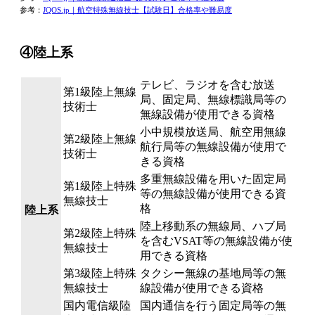
参考：
JQOS.jp｜航空特殊無線技士【試験日】合格率や難易度
④陸上系
テレビ、ラジオを含む放送
第1級陸上無線
局、固定局、無線標識局等の
技術士
無線設備が使用できる資格
小中規模放送局、航空用無線
第2級陸上無線
航行局等の無線設備が使用で
技術士
きる資格
多重無線設備を用いた固定局
第1級陸上特殊
等の無線設備が使用できる資
無線技士
格
陸上系
陸上移動系の無線局、ハブ局
第2級陸上特殊
を含むVSAT等の無線設備が使
無線技士
用できる資格
第3級陸上特殊
タクシー無線の基地局等の無
無線技士
線設備が使用できる資格
国内電信級陸
国内通信を行う固定局等の無