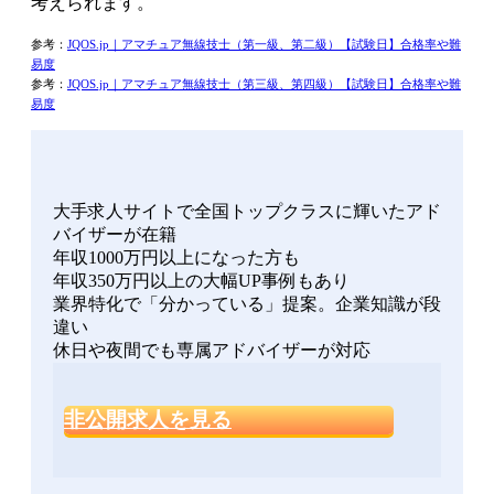
考えられます。
参考：
JQOS.jp｜アマチュア無線技士（第一級、第二級）【試験日】合格率や難
易度
参考：
JQOS.jp｜アマチュア無線技士（第三級、第四級）【試験日】合格率や難
易度
大手求人サイトで全国トップクラスに輝いたアド
バイザーが在籍
年収1000万円以上になった方も
年収350万円以上の大幅UP事例もあり
業界特化で「分かっている」提案。企業知識が段
違い
休日や夜間でも専属アドバイザーが対応
非公開求人を見る