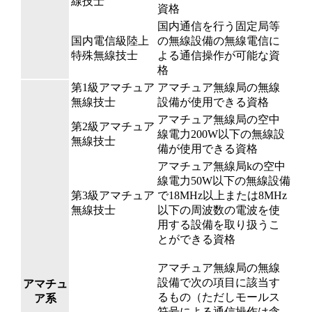
線技士
資格
国内通信を行う固定局等
国内電信級陸上
の無線設備の無線電信に
特殊無線技士
よる通信操作が可能な資
格
第1級アマチュア
アマチュア無線局の無線
無線技士
設備が使用できる資格
アマチュア無線局の空中
第2級アマチュア
線電力200W以下の無線設
無線技士
備が使用できる資格
アマチュア無線局kの空中
線電力50W以下の無線設備
第3級アマチュア
で18MHz以上または8MHz
無線技士
以下の周波数の電波を使
用する設備を取り扱うこ
とができる資格
アマチュア無線局の無線
設備で次の項目に該当す
アマチュ
るもの（ただしモールス
ア系
符号による通信操作は含