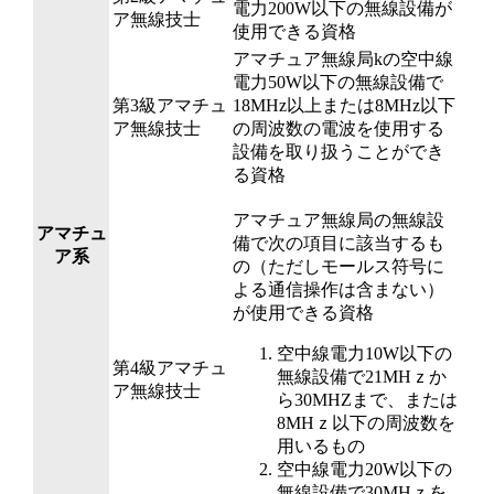
電力200W以下の無線設備が
ア無線技士
使用できる資格
アマチュア無線局kの空中線
電力50W以下の無線設備で
第3級アマチュ
18MHz以上または8MHz以下
ア無線技士
の周波数の電波を使用する
設備を取り扱うことができ
る資格
アマチュア無線局の無線設
アマチュ
備で次の項目に該当するも
ア系
の（ただしモールス符号に
よる通信操作は含まない）
が使用できる資格
空中線電力10W以下の
第4級アマチュ
無線設備で21MHｚか
ア無線技士
ら30MHZまで、または
8MHｚ以下の周波数を
用いるもの
空中線電力20W以下の
無線設備で30MHｚを