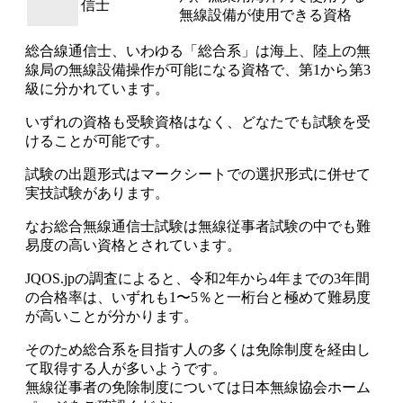
信士
無線設備が使用できる資格
総合線通信士、
いわゆる「総合系」は海上、陸上の無
線局の無線設備操作が可能になる資格で、第1から第3
級に分かれています。
いずれの資格も受験資格はなく、
どなたでも試験を受
けることが可能
です。
試験の出題形式はマークシートでの選択形式に併せて
実技試験があります。
なお総合無線通信士試験は
無線従事者試験の中でも難
易度の高い資格
とされています。
JQOS.jpの調査によると、令和2年から4年までの3年間
の合格率は、
いずれも1〜5％と一桁台と極めて難易度
が高い
ことが分かります。
そのため総合系を目指す人の多くは免除制度を経由し
て取得する人が多いようです。
無線従事者の免除制度については日本無線協会ホーム