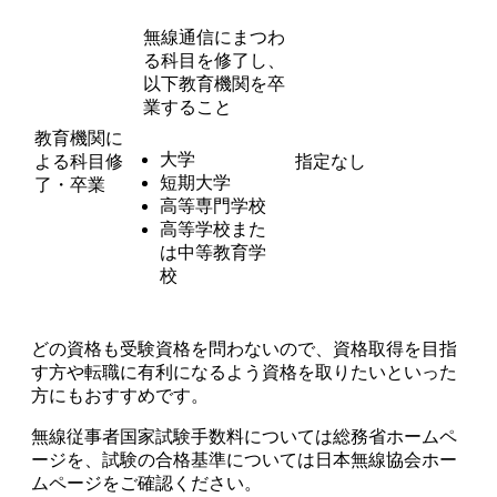
無線通信にまつわ
る科目を修了し、
以下教育機関を卒
業すること
教育機関に
大学
よる科目修
指定なし
短期大学
了・卒業
高等専門学校
高等学校また
は中等教育学
校
どの資格も受験資格を問わない
ので、資格取得を目指
す方や転職に有利になるよう資格を取りたいといった
方にもおすすめです。
無線従事者国家試験手数料については総務省ホームペ
ージを、試験の合格基準については日本無線協会ホー
ムページをご確認ください。