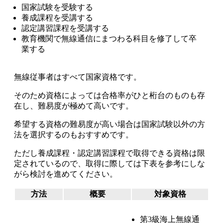
国家試験を受験する
養成課程を受講する
認定講習課程を受講する
教育機関で無線通信にまつわる科目を修了して卒
業する
無線従事者はすべて国家資格
です。
そのため
資格によっては合格率がひと桁台のものも存
在し、
難易度が極めて高い
です。
希望する資格の難易度が高い場合は
国家試験以外の方
法を選択するのもおすすめ
です。
ただし養成課程・認定講習課程で取得できる資格は限
定されているので、取得に際しては下表を参考にしな
がら検討を進めてください。
方法
概要
対象資格
第3級海上無線通