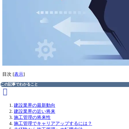
目次
[
表示
]
この記事でわかること
建設業界の最新動向
建設業界の近い将来
施工管理の将来性
施工管理でキャリアアップするには？