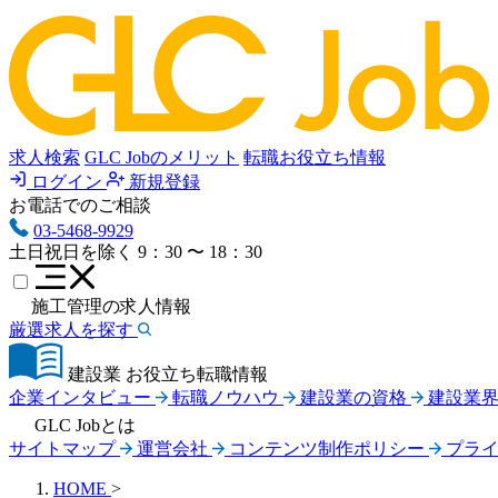
求人検索
GLC Jobのメリット
転職お役立ち情報
ログイン
新規登録
お電話でのご相談
03-5468-9929
土日祝日を除く
9：30 〜 18：30
施工管理の求人情報
厳選求人を探す
建設業 お役立ち転職情報
企業インタビュー
転職ノウハウ
建設業の資格
建設業
GLC Jobとは
サイトマップ
運営会社
コンテンツ制作ポリシー
プラ
HOME
>