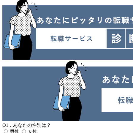
Q1．あなたの性別は？
男性
女性