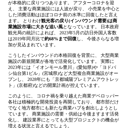
が本格的に戻りつつあります。 アフターコロナを迎
え、 主要な商業施設には人波が戻り、 小売業を中心と
した消費活動はほぼコロナ前の水準に回復したと言え
ます。 とりわけ
観光客の戻り(インバウンド需要)は商
業施設市場に大きな追い風
となっています。 日本政府
観光局の統計によれば、 2023年5月の訪日外国人客数
は2019年同月比で
約68%まで回復
し、 今後さらなる増
加が見込まれています。
こうしたインバウンドの本格回復を背景に、 大型商業
施設の新規開業が各地で活発化しています。 実際に
2023年には「イオンモール豊川」(愛知県)や「ヨドバ
シ仙台第1ビル」(宮城県)など大型複合商業施設がオー
プンし、 2028年にも「京都城陽プレミアムアウトレッ
ト」(京都府)などの開業計画が控えています。
このように、 コロナ禍を乗り越えた商業デベロッパー
各社は積極的な開発投資を再開しており、 都市部だけ
でなく地方都市にも新たな商業ハブを創出しようとし
ています。 商業施設の需要・供給は今後ますます活発
化し、 建設業界にとっても大型プロジェクトの機会が
増える状況と言えるでしょう。