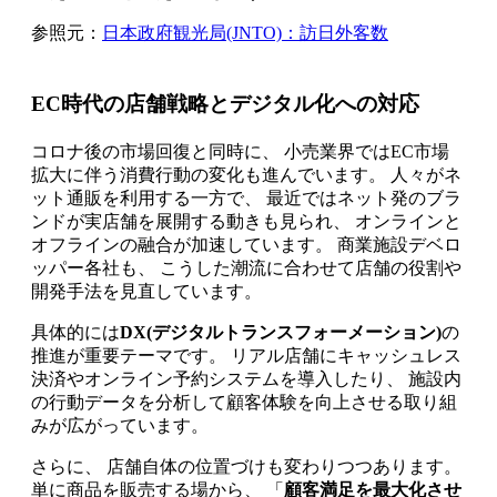
参照元：
日本政府観光局(JNTO)：訪日外客数
EC時代の店舗戦略とデジタル化への対応
コロナ後の市場回復と同時に、 小売業界ではEC市場
拡大に伴う消費行動の変化も進んでいます。 人々がネ
ット通販を利用する一方で、 最近ではネット発のブラ
ンドが実店舗を展開する動きも見られ、 オンラインと
オフラインの融合が加速しています。 商業施設デベロ
ッパー各社も、 こうした潮流に合わせて店舗の役割や
開発手法を見直しています。
具体的には
DX(デジタルトランスフォーメーション)
の
推進が重要テーマです。 リアル店舗にキャッシュレス
決済やオンライン予約システムを導入したり、 施設内
の行動データを分析して顧客体験を向上させる取り組
みが広がっています。
さらに、 店舗自体の位置づけも変わりつつあります。
単に商品を販売する場から、 「
顧客満足を最大化させ