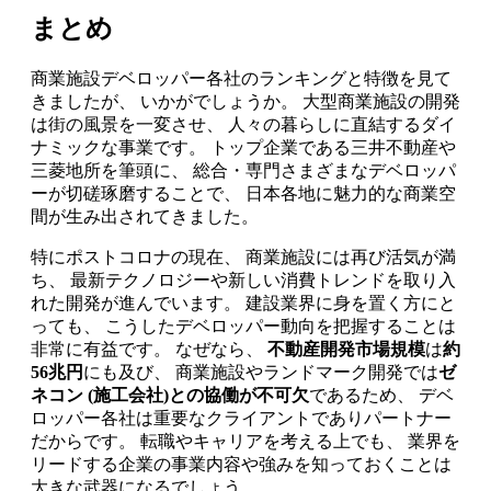
まとめ
商業施設デベロッパー各社のランキングと特徴を見て
きましたが、 いかがでしょうか。 大型商業施設の開発
は街の風景を一変させ、 人々の暮らしに直結するダイ
ナミックな事業です。 トップ企業である三井不動産や
三菱地所を筆頭に、 総合・専門さまざまなデベロッパ
ーが切磋琢磨することで、 日本各地に魅力的な商業空
間が生み出されてきました。
特にポストコロナの現在、 商業施設には再び活気が満
ち、 最新テクノロジーや新しい消費トレンドを取り入
れた開発が進んでいます。 建設業界に身を置く方にと
っても、 こうしたデベロッパー動向を把握することは
非常に有益です。 なぜなら、
不動産開発市場規模
は
約
56兆円
にも及び、 商業施設やランドマーク開発では
ゼ
ネコン (施工会社)との協働が不可欠
であるため、 デベ
ロッパー各社は重要なクライアントでありパートナー
だからです。 転職やキャリアを考える上でも、 業界を
リードする企業の事業内容や強みを知っておくことは
大きな武器になるでしょう。