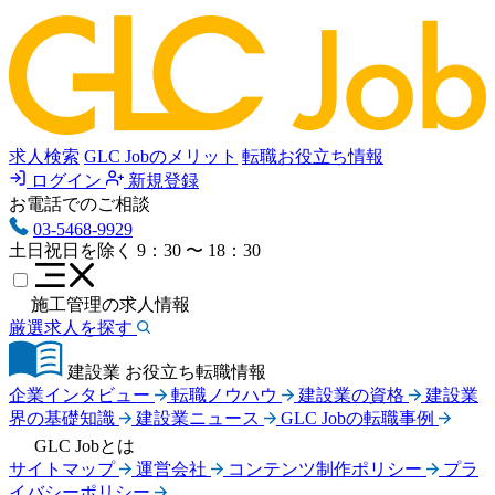
求人検索
GLC Jobのメリット
転職お役立ち情報
ログイン
新規登録
お電話でのご相談
03-5468-9929
土日祝日を除く
9：30 〜 18：30
施工管理の求人情報
厳選求人を探す
建設業 お役立ち転職情報
企業インタビュー
転職ノウハウ
建設業の資格
建設業
界の基礎知識
建設業ニュース
GLC Jobの転職事例
GLC Jobとは
サイトマップ
運営会社
コンテンツ制作ポリシー
プラ
イバシーポリシー