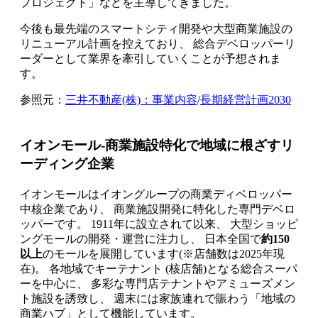
プロジェクト」などを主導してきました。
今後も最先端のスマートシティ開発や大型商業施設の
リニューアル計画を控えており、 総合デベロッパーリ
ーダーとして業界を牽引していくことが予想されま
す。
参照元：
三井不動産(株)：事業内容
/
長期経営計画2030
イオンモール-商業施設特化で地域に根ざすリ
ーディング企業
イオンモールはイオングループの商業ディベロッパー
中核企業であり、 商業施設開発に特化した専門デベロ
ッパーです。 1911年に設立されて以来、 大型ショッピ
ングモールの開発・運営に注力し、 日本全国で
約150
以上
のモールを展開しています(※店舗数は2025年現
在)。 各地域でキーテナント (核店舗)となる総合スーパ
ーを中心に、 多彩な専門店テナントやアミューズメン
ト施設を誘致し、 週末には家族連れで賑わう「地域の
商業ハブ」として機能しています。