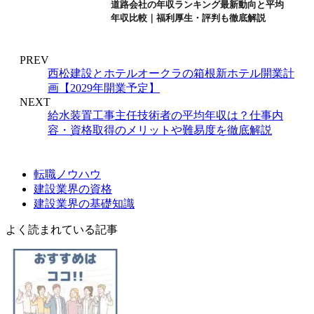
道路会社の年収ランキング最新動向と平均
年収比較｜福利厚生・評判も徹底解説
PREV
西松建設とホテルオークラの箱根新ホテル開業計
画【2029年開業予定】
NEXT
給水装置工事主任技術者の平均年収は？仕事内
容・資格取得のメリットや難易度を徹底解説
転職ノウハウ
建設業界の資格
建設業界の基礎知識
よく読まれている記事