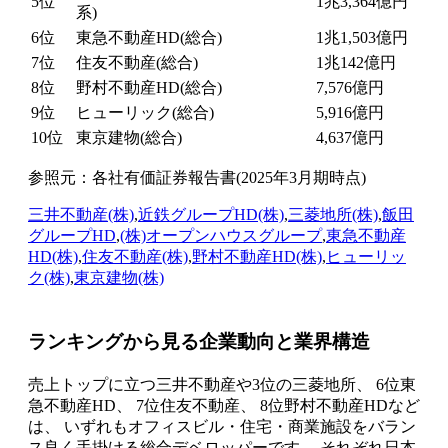
5位
1兆3,364億円
系)
6位
東急不動産HD(総合)
1兆1,503億円
7位
住友不動産(総合)
1兆142億円
8位
野村不動産HD(総合)
7,576億円
9位
ヒューリック(総合)
5,916億円
10位
東京建物(総合)
4,637億円
参照元：各社有価証券報告書(2025年3月期時点)
三井不動産(株)
,
近鉄グループHD(株)
,
三菱地所(株)
,
飯田
グループHD
,
(株)オープンハウスグループ
,
東急不動産
HD(株)
,
住友不動産(株)
,
野村不動産HD(株)
,
ヒューリッ
ク(株)
,
東京建物(株)
ランキングから見る企業動向と業界構造
売上トップに立つ三井不動産や3位の三菱地所、 6位東
急不動産HD、 7位住友不動産、 8位野村不動産HDなど
は、 いずれもオフィスビル・住宅・商業施設をバラン
ス良く手掛ける総合デベロッパーです。 それぞれ日本