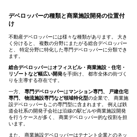
デベロッパーの種類と商業施設開発の位置付
け
不動産デベロッパーには様々な種類があります。 大き
く分けると、 複数の分野にまたがる総合デベロッパー
と、 特定分野に特化した専門デベロッパーに分類でき
ます。
総合デベロッパー
は
オフィスビル・商業施設・住宅・
リゾートなど幅広い開発
を手掛け、 都市全体の街づく
りを主導する存在です。
一方、
専門デベロッパー
は
マンション専門、 戸建住宅
専門、 物流施設専門など領域特化型
の企業で、 商業施
設デベロッパーもこの専門型に含まれます。 例えば鉄
道会社系の開発子会社は沿線の駅ビルや商業施設開発
を行うケースが多く、 商業デベロッパー的な役割を担
います。
また、 商業施設デベロッパーはテナント企業とのネッ