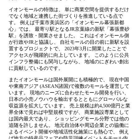
イオンモールの特徴は、 単に商業空間を提供するだけ
でなく地域と連携した街づくりを推進している点で
す。 例えば千葉市美浜区の「イオンモール幕張新都
心」では、 最寄り駅となるJR京葉線の新駅「幕張豊砂
駅」を誘致・開業させました。 これはイオンモール側
が行政やJRと協議し、 自社モールの目の前に新駅を設
置するプロジェクトで、 2023年3月に開業したことで
アクセスが飛躍的に向上しています。 このように公共
インフラ整備にも関与しながら、 地域のにぎわい創出
に貢献しているのです。
またイオンモールは国外展開にも積極的で、 現在中国
や東南アジア (ASEAN諸国)で複数のモールを運営して
います。 現地のニーズに合わせたモール開発を行い、
日本の小売ノウハウを輸出するとともにグローバルな
収益源を拡大しています。 売上規模は約4,500億円と業
界全体で見れば中堅規模ですが、 商業施設専業として
は国内最大であり、 ショッピングモール分野では他の
追随を許しません。 地元自治体や周辺企業との協働に
よるイベント開催や地域活性化施策にも熱心で、 例え
ば地方の特産品フェアや防災訓練イベントをモール内