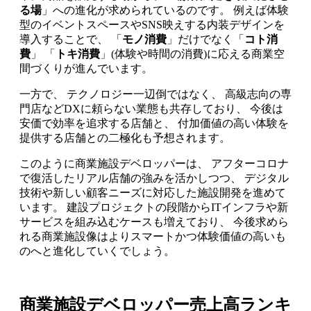
る場
」への進化が求められているのです。 例えば体験
型のイベントスペースやSNS映えする内装デザインを
導入することで、 「
モノ消費
」だけでなく「
コト消
費
」 「
トキ消費
」(体験や時間の消費)に応える商業空
間づくりが進んでいます。
一方で、 テクノロジー一辺倒ではなく、 高級志向の専
門店などDXに頼らない業態も共存しており、 今後は
安価で効率を追求する店舗と、 付加価値の高い体験を
提供する店舗との二極化も予想されます。
このように商業施設デベロッパーは、 アフターコロナ
で復活したリアル店舗の強みを活かしつつ、 デジタル
技術や新しい顧客ニーズに対応した施設開発を進めて
います。 建設プロジェクトの段階からITインフラや新
サービスを組み込むケースも増えており、 今後求めら
れる商業施設像はよりスマートかつ体験価値の高いも
のへと進化していくでしょう。
商業施設デベロッパー売上高ランキ