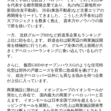
を代表する都市開発企業であり、 丸の内(三菱地所)や
新宿(住友不動産)、 渋谷(東急不動産)など主要エリアの
再開発をリードしてきました。 こうした大手各社は巨
大プロジェクトを数多く抱え、 資本力やノウハウの面
で群を抜いています。
一方、 近鉄グループHDなど鉄道系企業もランキング
上位に顔を出します。 鉄道会社は駅周辺の商業施設開
発を積極的に行うため、 グループ全体の売上規模が大
きくデベロッパーランキングに食い込んでいるもので
す。
さらに、 飯田GHDやオープンハウスGのような住宅特
化型は郊外の戸建ニーズを背景に急成長を遂げてお
り、 総合デベロッパー以外にも異なる強みを持つ企業
が上位に入っています。
商業施設に限れば、 イオングループのイオンモールが
突出した存在で、 国内最大の商業ディベロッパーと言
えます。 イオンモールは日本全国で200を超えるショ
ッピングモールを展開し、 その売上は商業施設開発専
業では断トツです。また近年では海外展開にも力を入