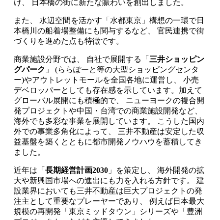
け、 日本橋の街に新たな賑わいを創出しました。
また、 水辺空間を活かす「水都東京」構想の一環で日
本橋川の船着場整備にも関与するなど、 官民連携で街
づくりを進めた点も特徴です。
商業施設分野では、 自社で展開する「
三井ショッピン
グパーク
」 (ららぽーと等の大型ショッピングセンタ
ー)やアウトレットモールを全国各地に運営し、 小売
デベロッパーとしても存在感を示しています。加えて
グローバル展開にも積極的で、 ニューヨークの複合開
発プロジェクトや中国・台湾での商業施設開発など、
海外でも多彩な事業を展開しています。 こうした国内
外での事業多角化によって、 三井不動産は安定した収
益基盤を築くとともに都市開発ノウハウを蓄積してき
ました。
近年は「
長期経営計画2030
」を策定し、 海外開発の拡
大や新興国市場への進出にも力を入れる方針です。 建
設業界においても三井不動産は巨大プロジェクトの発
注主として重要なプレーヤーであり、 例えば日本最大
規模の再開発「東京ミッドタウン」シリーズや「豊洲