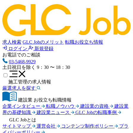
求人検索
GLC Jobのメリット
転職お役立ち情報
ログイン
新規登録
お電話でのご相談
03-5468-9929
土日祝日を除く
9：30 〜 18：30
施工管理の求人情報
厳選求人を探す
建設業 お役立ち転職情報
企業インタビュー
転職ノウハウ
建設業の資格
建設業
界の基礎知識
建設業ニュース
GLC Jobの転職事例
GLC Jobとは
サイトマップ
運営会社
コンテンツ制作ポリシー
プラ
イバシーポリシー