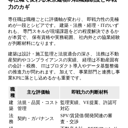
力のカギ
専任職は職種ごとに評価軸が変わり、 即戦力性の見極
めが一段とシビアです。 建築・法務・経理・ITのいず
れも、 専門スキルが現場課題をどの程度解決できるか
が本質で、 保有資格や実務範囲、 社内外との協業経験
が判断材料になります。
建築は設計・施工監理と法規適合の深さ、 法務は不動
産契約やコンプライアンスの実績、 経理は不動産固有
の会計・税務、 ITはプロダクト導入やデータ基盤整備
の推進力が問われます。 加えて、 事業部門と連携し事
業KPIに落とし込めるかも重要です。
職
主な評価軸
即戦力の判断材料
種
建
法規・品質・コスト
監理実績、VE提案、許認可
築
管理
対応
法
SPV/賃貸借/開発関連の審
契約・ガバナンス
務
査・交渉