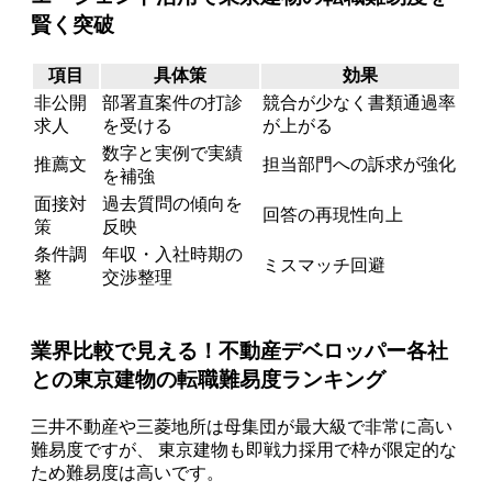
賢く突破
項目
具体策
効果
非公開
部署直案件の打診
競合が少なく書類通過率
求人
を受ける
が上がる
数字と実例で実績
推薦文
担当部門への訴求が強化
を補強
面接対
過去質問の傾向を
回答の再現性向上
策
反映
条件調
年収・入社時期の
ミスマッチ回避
整
交渉整理
業界比較で見える！不動産デベロッパー各社
との東京建物の転職難易度ランキング
三井不動産や三菱地所は母集団が最大級で非常に高い
難易度ですが、 東京建物も即戦力採用で枠が限定的な
ため難易度は高いです。