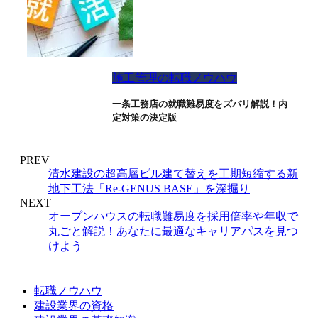
施工管理の転職ノウハウ
一条工務店の就職難易度をズバリ解説！内
定対策の決定版
PREV
清水建設の超高層ビル建て替えを工期短縮する新
地下工法「Re-GENUS BASE」を深掘り
NEXT
オープンハウスの転職難易度を採用倍率や年収で
丸ごと解説！あなたに最適なキャリアパスを見つ
けよう
転職ノウハウ
建設業界の資格