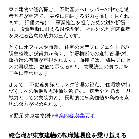
東京建物の総合職は、 不動産デベロッパーの中でも選
考基準が明確で、 実務に直結する能力を厳しく見られ
ます。 評価の核は、 事業推進を担うための対外折衝
力、 投資判断に耐える財務理解、 社内外の利害関係者
を束ねる合意形成力の三点です。
とくにオフィスや商業、 住宅の大型プロジェクトでの
調整経験は説得力が高く、 部署横断での進行管理や行
政折衝の有無が重視されます。 面接では、 成果プロセ
スの再現性、 数値で示せるKPI、 意思決定の裏づけを
丁寧に問われます。
加えて、 不動産知識とリスク管理の視点、 住環境や街
づくりへの解像度も評価対象です。 選考全体では、 即
戦力としての実装力と、 長期的に事業価値を高める素
地の双方が求められます。
参照元:東京建物(株)/
事業内容
,
募集要項
総合職が東京建物の転職難易度を乗り越える