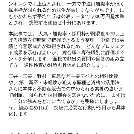
ンキングでも上位とされ、 一方で中途は離職率が低く
採用枠が限られるため競争が厳しくなりがちです。 に
もかかわらず平均年収は公表データで1,000万円超水準
とされ、 挑戦する価値は十分にあります。
本記事では、 人気・離職率・採用枠が難易度を押し上
げる構造を短時間で把握できるよう整理。 中途では実
績と合意形成力が重視されるため、 どんなプロジェク
ト成果を示せばよいか、 総合職・専任職別に評価ポイ
ントを分解します。 面接で頻出の質問や回答の組み立
て方、 適性検査の対策も具体的に紹介します。
三井・三菱・野村・東急など主要デベとの相対比較
や、 第二新卒・未経験が狙える職種と資格の活用法、
さらに本体と不動産販売での求められる素養の違いま
で網羅。 限られた採用機会を逃さないために、 まずは
「自分の強みをどこに当てるか」を明確にしましょ
う。 読み進めれば、 突破に必要な行動が今日から具体
化します。