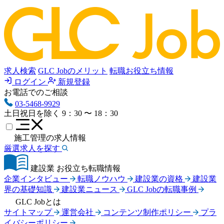
求人検索
GLC Jobのメリット
転職お役立ち情報
ログイン
新規登録
お電話でのご相談
03-5468-9929
土日祝日を除く
9：30 〜 18：30
施工管理の求人情報
厳選求人を探す
建設業 お役立ち転職情報
企業インタビュー
転職ノウハウ
建設業の資格
建設業
界の基礎知識
建設業ニュース
GLC Jobの転職事例
GLC Jobとは
サイトマップ
運営会社
コンテンツ制作ポリシー
プラ
イバシーポリシー