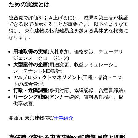
ための実績とは
総合職で評価を引き上げるには、 成果を第三者が検証
できる形で提示することが重要です。 以下のような実
績は、 東京建物の転職難易度を越える具体的な根拠に
なります。
用地取得の実績
(入札参加、価格交渉、デューデリ
ジェンス、クロージング)
大型案件の企画
(用途変更、収益シミュレーショ
ン、テナントMD設計)
PM/プロジェクトマネジメント
(工程・品質・コス
トの統合管理)
行政・近隣調整
(条例対応、協議記録、合意書締結)
リーシング戦略
(アンカー誘致、賃料条件設計、稼
働率改善)
参照元:東京建物(株)/
仕事紹介
専任職で変わる東京建物の転職難易度と即戦