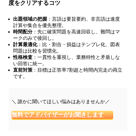
度をクリアするコツ
出題領域の把握
：言語は要旨要約、非言語は速度
計算や集合を優先整理。
時間配分
：先に確実問題を高速回収し、難問はマ
ークのみで後回し。
計算最適化
：比・割合・損益はテンプレ化、図表
問題は比較を習慣化。
性格検査
：一貫性を重視し、業務特性と矛盾しな
い回答に統一。
直前対策
：目標は正答率7割超と時間内完走の両立
です。
＼ 誰かに聞いてほしい悩みはありませんか／
無料でアドバイザーがお聞きします