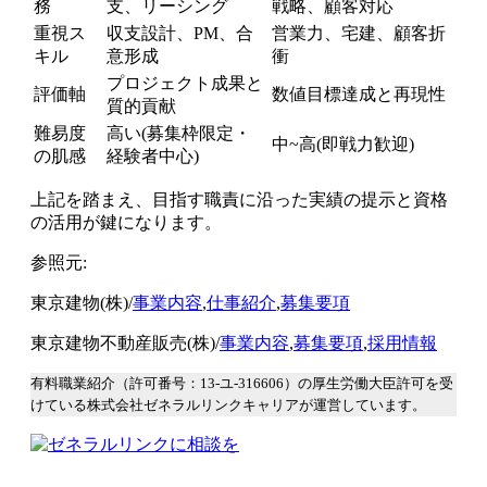
務
支、リーシング
戦略、顧客対応
重視ス
収支設計、PM、合
営業力、宅建、顧客折
キル
意形成
衝
プロジェクト成果と
評価軸
数値目標達成と再現性
質的貢献
難易度
高い(募集枠限定・
中~高(即戦力歓迎)
の肌感
経験者中心)
上記を踏まえ、目指す職責に沿った実績の提示と資格
の活用が鍵になります。
参照元:
東京建物(株)/
事業内容
,
仕事紹介
,
募集要項
東京建物不動産販売(株)/
事業内容
,
募集要項
,
採用情報
有料職業紹介（許可番号：13-ユ-316606）の厚生労働大臣許可を受
けている株式会社ゼネラルリンクキャリアが運営しています。