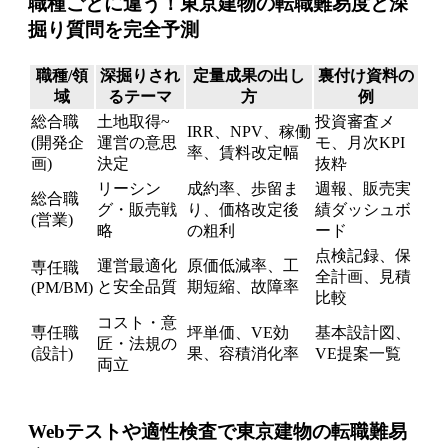
職種ごとに違う！東京建物の転職難易度と深
掘り質問を完全予測
職種/領
深掘りされ
定量成果の出し
裏付け資料の
域
るテーマ
方
例
総合職
土地取得~
投資審査メ
IRR、NPV、稼働
(開発企
運営の意思
モ、月次KPI
率、賃料改定幅
画)
決定
抜粋
リーシン
成約率、歩留ま
週報、販売実
総合職
グ・販売戦
り、価格改定後
績ダッシュボ
(営業)
略
の粗利
ード
点検記録、保
運営最適化
原価低減率、工
専任職
全計画、見積
と安全品質
期短縮、故障率
(PM/BM)
比較
コスト・意
専任職
坪単価、VE効
基本設計図、
匠・法規の
(設計)
果、容積消化率
VE提案一覧
両立
Webテストや適性検査で東京建物の転職難易