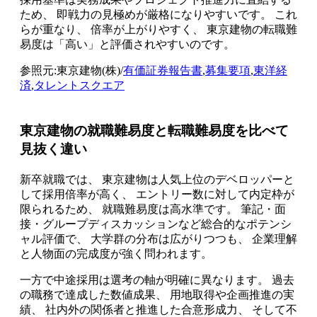
ため、 即戦力の見極めが厳格になりやすいです。 これ
らが重なり、 倍率が上がりやすく、 東京建物の転職難
易度は「高い」と評価されやすいのです。
参照元:東京建物(株)/
有価証券報告書
,
募集要項
,
東洋経
済
,
タレントスクエア
東京建物の就職難易度と転職難易度を比べて
見抜く違い
新卒就職では、 東京建物は人気上位のデベロッパーと
して採用倍率が高く、 エントリー数に対して内定枠が
限られるため、 就職難易度は高水準です。 筆記・面
接・グループディスカッションなど総合的なポテンシ
ャル評価で、 大学群の分布は広がりつつも、 企業理解
と人物面の完成度が強く問われます。
一方で中途採用は選考の軸が明確に異なります。 過去
の職務で達成した数値成果、 用地取得や企画推進の実
績、 社内外の関係者と推進した合意形成力、 そして不