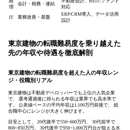
経
不動産会計、REIT/ファンド
会計・税務・連結
理
対応
ERP/CRM導入、データ活用
業務改善・基盤
IT
設計
東京建物の転職難易度を乗り越えた
先の年収や待遇を徹底解剖
東京建物の転職難易度を超えた人の年収レン
ジ・役職別リアル
東京建物は不動産デベロッパーでも上位の人気企業
で、 選考通過後に得られる年収は業界でも高水準で
す。 公表値ベースの平均年収は1,100万円前後で、 総
合職中心にレンジが大きく伸びます。
目安として、 20代後半で550~600万円、 30代前半で
800~850万円、 30代後半で950~1,000万円台が狙える水