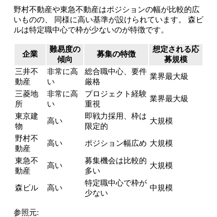
野村不動産や東急不動産はポジションの幅が比較的広
いものの、 同様に高い基準が設けられています。 森ビ
ルは特定職中心で枠が少ないのが特徴です。
難易度の
想定される応
企業
募集の特徴
傾向
募規模
三井不
非常に高
総合職中心、要件
業界最大級
動産
い
厳格
三菱地
非常に高
プロジェクト経験
業界最大級
所
い
重視
東京建
即戦力採用、枠は
高い
大規模
物
限定的
野村不
高い
ポジション幅広め
大規模
動産
東急不
募集機会は比較的
高い
大規模
動産
多い
特定職中心で枠が
森ビル
高い
中規模
少ない
参照元: