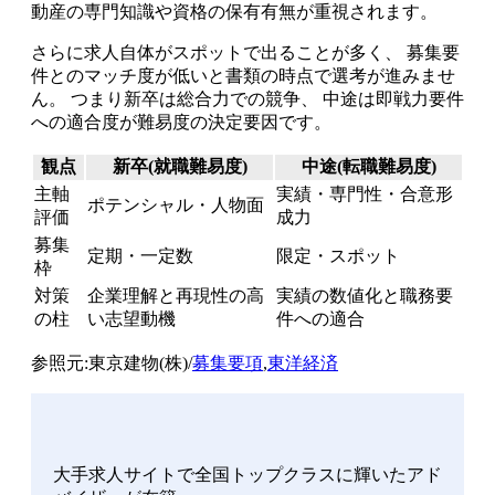
動産の専門知識や資格の保有有無が重視されます。
さらに求人自体がスポットで出ることが多く、 募集要
件とのマッチ度が低いと書類の時点で選考が進みませ
ん。 つまり新卒は総合力での競争、 中途は即戦力要件
への適合度が難易度の決定要因です。
観点
新卒(就職難易度)
中途(転職難易度)
主軸
実績・専門性・合意形
ポテンシャル・人物面
評価
成力
募集
定期・一定数
限定・スポット
枠
対策
企業理解と再現性の高
実績の数値化と職務要
の柱
い志望動機
件への適合
参照元:東京建物(株)/
募集要項
,
東洋経済
大手求人サイトで全国トップクラスに輝いたアド