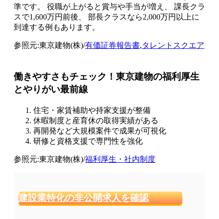
準です。 役職が上がると賞与や手当が増え、 課長クラ
スで1,600万円前後、 部長クラスなら2,000万円以上に
到達する例もあります。
参照元:東京建物(株)/
有価証券報告書
,
タレントスクエア
働きやすさもチェック！東京建物の福利厚生
とやりがい最前線
住宅・家賃補助や持家支援が整備
休暇制度と産育休の取得実績がある
再開発など大規模案件で成果が可視化
研修と資格支援で専門性を強化
参照元:東京建物(株)/
福利厚生・社内制度
建設業特化の非公開求人を確認