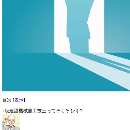
目次
[
表示
]
2級建設機械施工技士ってそもそも何？