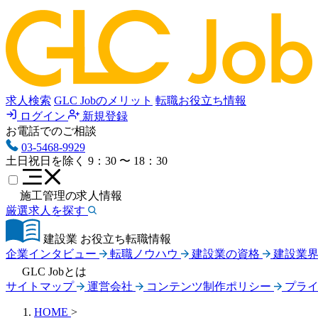
求人検索
GLC Jobのメリット
転職お役立ち情報
ログイン
新規登録
お電話でのご相談
03-5468-9929
土日祝日を除く
9：30 〜 18：30
施工管理の求人情報
厳選求人を探す
建設業 お役立ち転職情報
企業インタビュー
転職ノウハウ
建設業の資格
建設業
GLC Jobとは
サイトマップ
運営会社
コンテンツ制作ポリシー
プラ
HOME
>