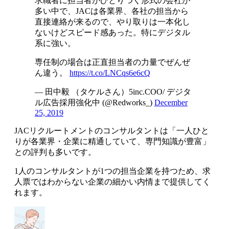
求職者に担当者がひとりつく形式の会社が
多い中で、JACは各業界、各社の担当から
直接連絡が来るので、やり取りは一本化し
ないけどスピード感あった。特にデジタル
系に強い。
専任制の場合は正直担当者の力量でぜんぜ
ん違う。
https://t.co/LNCqs6e6cQ
— 田中毅 （タケルさん）5inc.COO/ デジタ
ル広告採用強化中 (@Redworks_)
December
25, 2019
JACリクルートメントのコンサルタントは
「一人ひと
りが各業界・企業に精通していて、専門知識が豊富」
との評判も多いです。
1人のコンサルタントが1つの担当企業を持つため、求
人票ではわからない企業の細かい内情まで提供してく
れます。