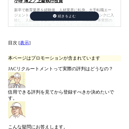
小寺 博之／上級執行役員
新卒で教育業界を経験後、人材業界に転身。大手転職エー
ジェントを経て、2017年1月、株式会社ゼネラルリンクに入
社し、人材紹介事業の立ち上げを行う。 人材紹介事業部の
事業部長を経験した後、2021年4月に執行役員に就任。
目次
[
表示
]
本ページはプロモーションが含まれています
JACリクルートメントって実際の評判はどうなの？
信用できる評判を見てから登録すべきか決めたいで
す。
こんな疑問にお答えします。