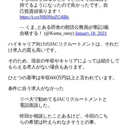
持てるようになったので良かったです。自
己投資頑張ります！
https://t.co/NR9NpZG6Bk
— くま_とある田舎の朝活公務員@簿記2級
合格する！ (@Kuma_oney)
January 18, 2021
ハイキャリア向けのJACリクルートメントは、それだ
け求人の質も高いです。
そのため、
現在の年収やキャリアによっては紹介して
もらえる求人がない場合もあります
。
ひとつの
基準は年収600万円以上
と言われています。
条件に合う求人がなかった
リベ大で勧めてるJACリクルートメントと
電話面談した。
何回か相談したことあるけど、今回のこち
らの希望は叶えられなさそうとの事。