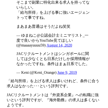
そこまで副業に特化出来る求人を持ってな
いらしい。
「給与所得」を上げる事に強いエージェン
トって事ですね。
まあまあ普通はそうだよね笑笑
— ゆまねこ@公認会計士ミニマリスト_一
度で良いからYouTube見てほしい
(@maaaayuuuu59)
August 14, 2020
JACリクルートメントはシンガポールに関
しては少なくとも日系だけしか採用情報が
なかったですね。条件はまぁ日系でした。
— Keni (@Keni_Orange)
June 9, 2019
「給与所得」を上げる求人は多いけれど、条件に合う
求人はなかった･･･という評判です。
JACリクルートメントは
『外資系企業』への転職に強
いという評判ですが、『海外勤務』の求人は多くない
ようです
。