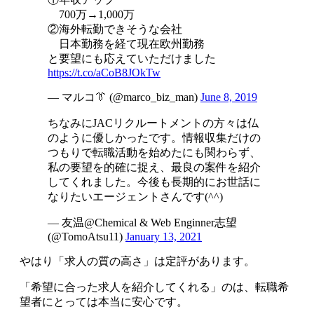
700万→1,000万
②海外転勤できそうな会社
日本勤務を経て現在欧州勤務
と要望にも応えていただけました
https://t.co/aCoB8JOkTw
— マルコ👔 (@marco_biz_man)
June 8, 2019
ちなみにJACリクルートメントの方々は仏
のように優しかったです。情報収集だけの
つもりで転職活動を始めたにも関わらず、
私の要望を的確に捉え、最良の案件を紹介
してくれました。今後も長期的にお世話に
なりたいエージェントさんです(^^)
— 友温@Chemical & Web Enginner志望
(@TomoAtsu11)
January 13, 2021
やはり
「求人の質の高さ」は定評があります
。
「希望に合った求人を紹介してくれる」のは、転職希
望者にとっては本当に安心です。