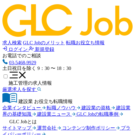
求人検索
GLC Jobのメリット
転職お役立ち情報
ログイン
新規登録
お電話でのご相談
03-5468-9929
土日祝日を除く
9：30 〜 18：30
施工管理の求人情報
厳選求人を探す
建設業 お役立ち転職情報
企業インタビュー
転職ノウハウ
建設業の資格
建設業
界の基礎知識
建設業ニュース
GLC Jobの転職事例
GLC Jobとは
サイトマップ
運営会社
コンテンツ制作ポリシー
プラ
イバシーポリシー