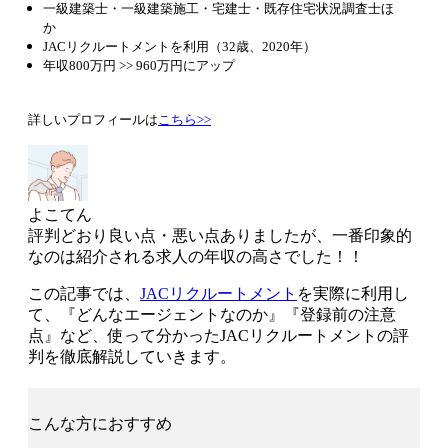
一級建築士・一級建築施工・宅建士・既存住宅状況調査士ほ
か
JACリクルートメントを利用
（32歳、2020年）
年収800万円 >> 960万円
にアップ
詳しいプロフィールは
こちら>>
よこてん
評判どおり良い点・悪い点ありましたが、
一番印象的
なのは紹介される求人の年収の高さ
でした！！
この記事では、
JACリクルートメント
を実際に利用し
て、
『どんなエージェントなのか』
『登録前の注意
点』
など、
使って分かったJACリクルートメントの評
判を徹底解説
していきます。
こんな方におすすめ