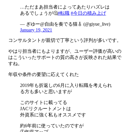
…ただまあ担当者によってあたりハズレは
あるでしょうが🤔
#転職
#今日の積み上げ
— ぎゆー@自由を奏でる猫🎸 (@giyue_live)
January 19, 2021
コンサルタントが親切で丁寧という評判が多いです
。
やはり担当者にもよりますが、ユーザー評価が高いの
はこういったサポートの質の高さが反映された結果で
すね。
年収や条件の要望に応えてくれた
2019年も折返しの6月に入り転職を考えられ
る方も多いと思いますが
このサイトに載ってる
JACリクルートメントは
外資系に強く私もオススメです
約6年前に使っていたのですが
①年収アップ