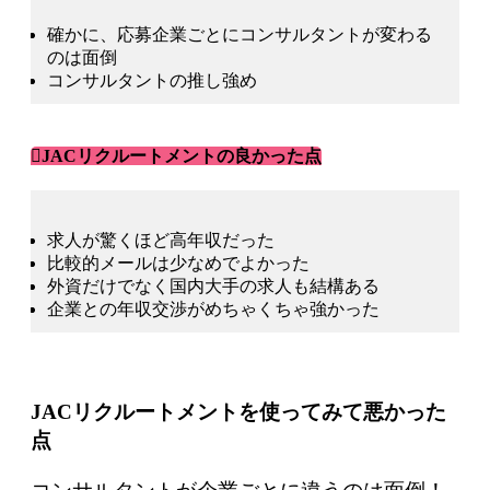
確かに、応募企業ごとに
コンサルタントが変わる
のは面倒
コンサルタントの推し強め
JACリクルートメントの良かった点
求人が
驚くほど
高年収
だった
比較的
メールは
少なめ
でよかった
外資
だけでなく
国内大手の求人
も結構ある
企業との年収交渉
が
めちゃくちゃ強かった
JACリクルートメントを使ってみて悪かった
点