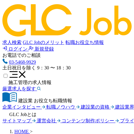
求人検索
GLC Jobのメリット
転職お役立ち情報
ログイン
新規登録
お電話でのご相談
03-5468-9929
土日祝日を除く
9：30 〜 18：30
施工管理の求人情報
厳選求人を探す
建設業 お役立ち転職情報
企業インタビュー
転職ノウハウ
建設業の資格
建設業
GLC Jobとは
サイトマップ
運営会社
コンテンツ制作ポリシー
プラ
HOME
>