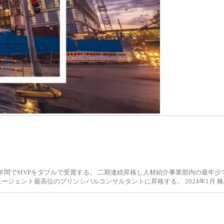
と年間でMVPをダブルで受賞する。 二期連続昇格し人材紹介事業部内の最年少
はエージェント最高位のプリンシパルコンサルタントに昇格する。 2024年1