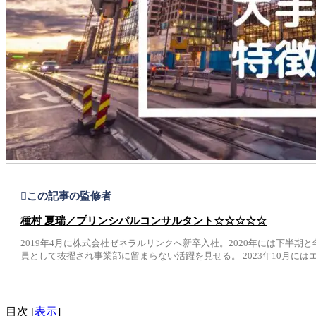
この記事の監修者
種村 夏瑞／プリンシパルコンサルタント☆☆☆☆☆
2019年4月に株式会社ゼネラルリンクへ新卒入社。2020年には下半期
員として抜擢され事業部に留まらない活躍を見せる。 2023年10月に
目次
[
表示
]