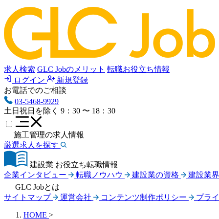
求人検索
GLC Jobのメリット
転職お役立ち情報
ログイン
新規登録
お電話でのご相談
03-5468-9929
土日祝日を除く
9：30 〜 18：30
施工管理の求人情報
厳選求人を探す
建設業 お役立ち転職情報
企業インタビュー
転職ノウハウ
建設業の資格
建設業
GLC Jobとは
サイトマップ
運営会社
コンテンツ制作ポリシー
プラ
HOME
>