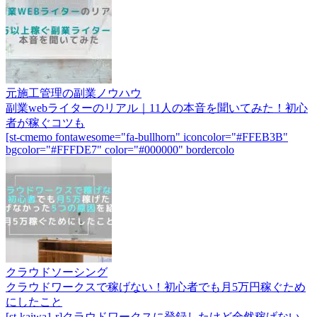
元施工管理の副業ノウハウ
副業webライターのリアル｜11人の本音を聞いてみた！初心
者が稼ぐコツも
[st-cmemo fontawesome="fa-bullhorn" iconcolor="#FFEB3B"
bgcolor="#FFFDE7" color="#000000" bordercolo
クラウドソーシング
クラウドワークスで稼げない！初心者でも月5万円稼ぐため
にしたこと
[st-kaiwa1 r]クラウドワークスに登録したけど全然稼げない。