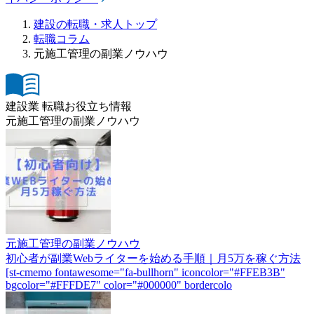
建設の転職・求人トップ
転職コラム
元施工管理の副業ノウハウ
建設業 転職お役立ち情報
元施工管理の副業ノウハウ
元施工管理の副業ノウハウ
初心者が副業Webライターを始める手順｜月5万を稼ぐ方法
[st-cmemo fontawesome="fa-bullhorn" iconcolor="#FFEB3B"
bgcolor="#FFFDE7" color="#000000" bordercolo