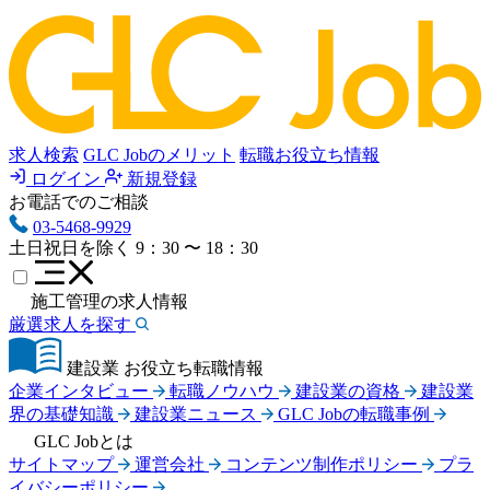
求人検索
GLC Jobのメリット
転職お役立ち情報
ログイン
新規登録
お電話でのご相談
03-5468-9929
土日祝日を除く
9：30 〜 18：30
施工管理の求人情報
厳選求人を探す
建設業 お役立ち転職情報
企業インタビュー
転職ノウハウ
建設業の資格
建設業
界の基礎知識
建設業ニュース
GLC Jobの転職事例
GLC Jobとは
サイトマップ
運営会社
コンテンツ制作ポリシー
プラ
イバシーポリシー